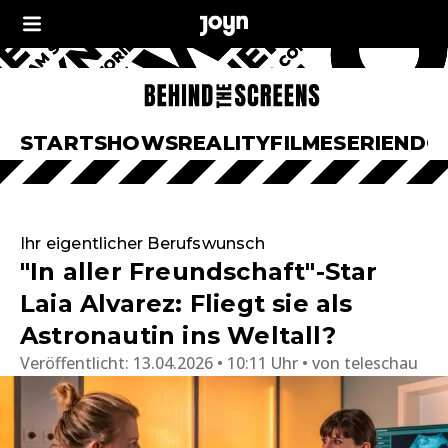
START
SHOWS
REALITY
FILME
SERIEN
DO
Ihr eigentlicher Berufswunsch
"In aller Freundschaft"-Star
Laia Alvarez: Fliegt sie als
Astronautin ins Weltall?
Veröffentlicht:
13.04.2026 • 10:11 Uhr
von
teleschau