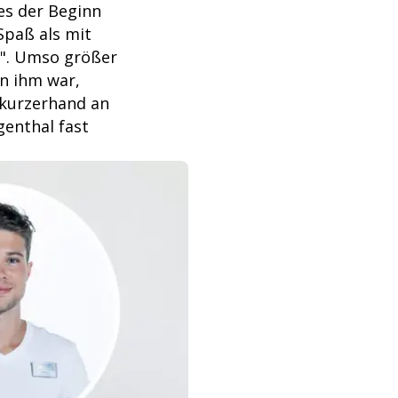
es der Beginn
Spaß als mit
en". Umso größer
on ihm war,
 kurzerhand an
genthal fast