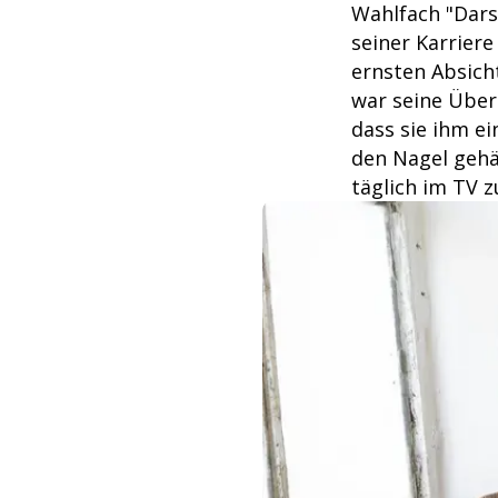
Wahlfach "Darst
seiner Karrier
ernsten Absicht
war seine Über
dass sie ihm ei
den Nagel gehän
täglich im TV z