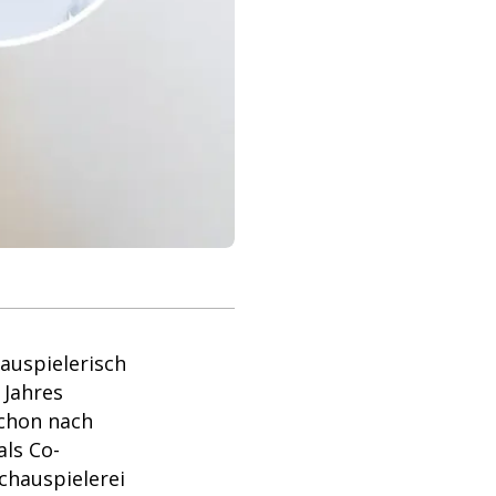
auspielerisch
 Jahres
schon nach
ls Co-
chauspielerei