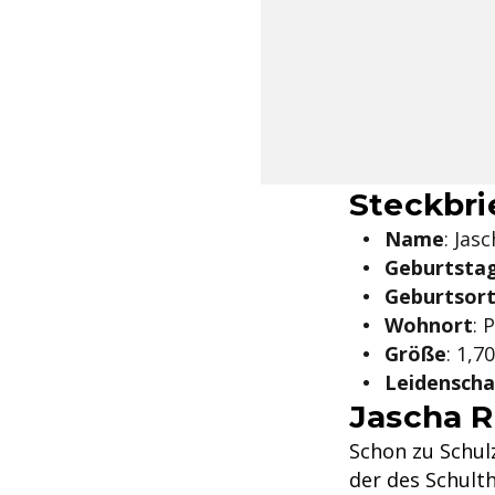
Steckbri
Name
: Jas
Geburtsta
Geburtsor
Wohnort
: 
Größe
: 1,7
Leidenscha
Jascha R
Schon zu Schul
der des Schulth