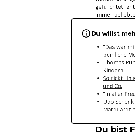
gefürchtet, en
immer beliebte
Wichtige Hinwei
Du willst meh
"Das war mir
peinliche 
Thomas Rühm
Kindern
So tickt "In
und Co.
"In aller F
Udo Schenk 
Marquardt e
Du bist 