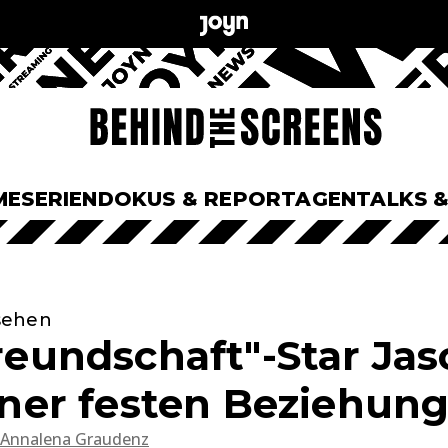
ME
SERIEN
DOKUS & REPORTAGEN
TALKS 
 sehen
Freundschaft"-Star Jas
einer festen Beziehun
Annalena Graudenz