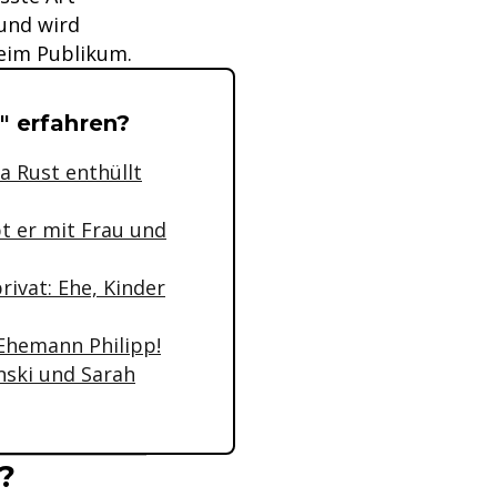
 und wird
beim Publikum.
t" erfahren?
a Rust enthüllt
t er mit Frau und
rivat: Ehe, Kinder
 Ehemann Philipp!
nski und Sarah
?