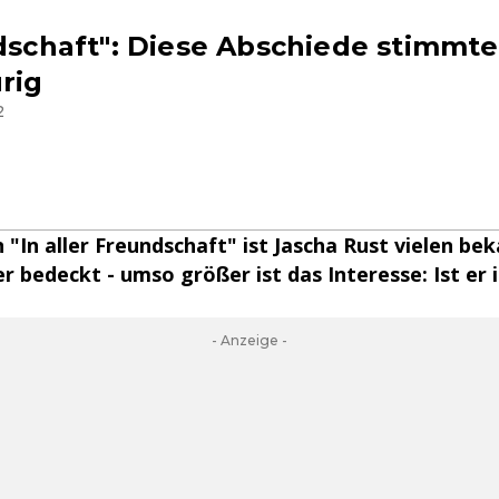
ndschaft": Diese Abschiede stimmt
rig
2
n "In aller Freundschaft" ist Jascha Rust vielen be
er bedeckt - umso größer ist das Interesse: Ist er 
- Anzeige -