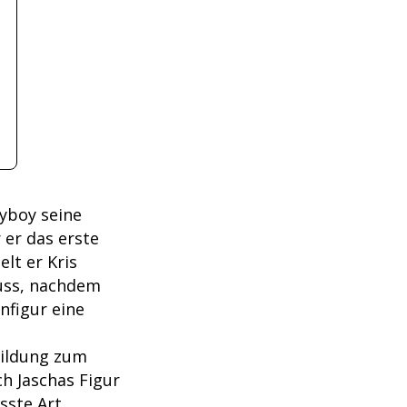
yboy seine
 er das erste
elt er Kris
muss, nachdem
nfigur eine
bildung zum
ch Jaschas Figur
sste Art