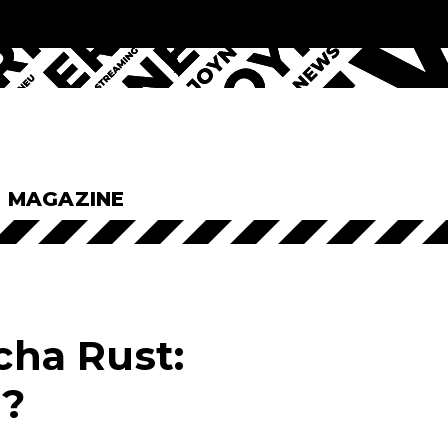
& MAGAZINE
cha Rust:
g?