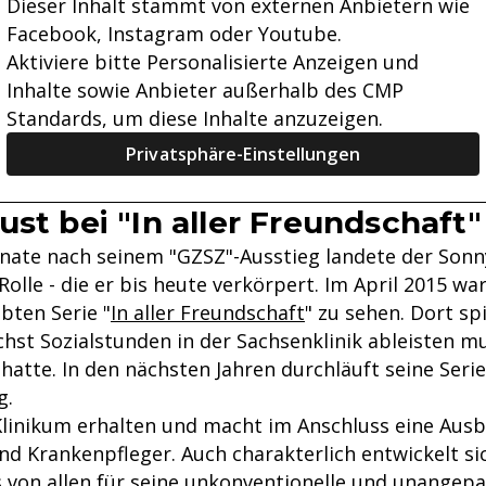
Dieser Inhalt stammt von externen Anbietern wie
Facebook, Instagram oder Youtube.
Aktiviere bitte Personalisierte Anzeigen und
Inhalte sowie Anbieter außerhalb des CMP
Standards, um diese Inhalte anzuzeigen.
Privatsphäre-Einstellungen
ust bei "In aller Freundschaft"
ate nach seinem "GZSZ"-Ausstieg landete der Sonn
olle - die er bis heute verkörpert. Im April 2015 war
ebten Serie "
In aller Freundschaft
" zu sehen. Dort spi
chst Sozialstunden in der Sachsenklinik ableisten 
hatte. In den nächsten Jahren durchläuft seine Serie
g.
Klinikum erhalten und macht im Anschluss eine Aus
d Krankenpfleger. Auch charakterlich entwickelt si
s von allen für seine unkonventionelle und unangepa