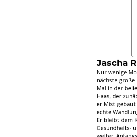
Jascha R
Nur wenige Mon
nächste große R
Mal in der beli
Haas, der zunä
er Mist gebaut 
echte Wandlun
Er bleibt dem 
Gesundheits- un
weiter. Anfang