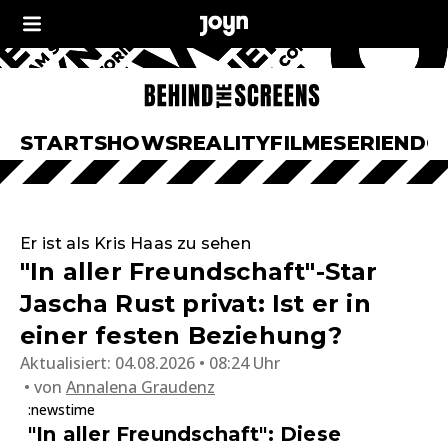
START
SHOWS
REALITY
FILME
SERIEN
DO
Er ist als Kris Haas zu sehen
"In aller Freundschaft"-Star
Jascha Rust privat: Ist er in
einer festen Beziehung?
Aktualisiert:
04.08.2026 • 08:24 Uhr
von
Annalena Graudenz
:newstime
"In aller Freundschaft": Diese