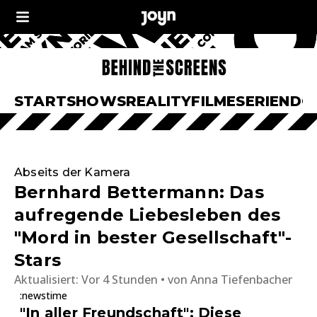
START
SHOWS
REALITY
FILME
SERIEN
DO
Abseits der Kamera
Bernhard Bettermann: Das
aufregende Liebesleben des
"Mord in bester Gesellschaft"-
Stars
Aktualisiert:
Vor 4 Stunden
von
Anna Tiefenbacher
:newstime
"In aller Freundschaft": Diese