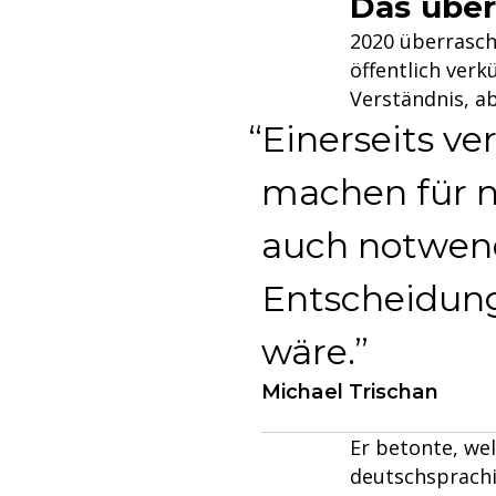
Das über
2020 überrasch
öffentlich ver
Verständnis, a
Einerseits ve
machen für n
auch notwend
Entscheidung
wäre.
Michael Trischan
Er betonte, we
deutschsprachi