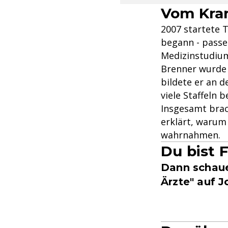
Vom Kra
2007 startete 
begann - passe
Medizinstudium
Brenner wurde ü
bildete er an 
viele Staffeln b
Insgesamt brac
erklärt, warum 
wahrnahmen.
Du bist 
Dann schaue 
Ärzte" auf J