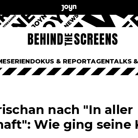
ME
SERIEN
DOKUS & REPORTAGEN
TALKS 
ischan nach "In aller
aft": Wie ging seine 