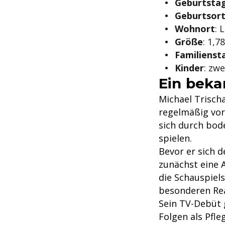
Geburtsta
Geburtsor
Wohnort
: 
Größe
: 1,7
Familienst
Kinder
: zw
Ein beka
Michael Trisch
regelmäßig vor 
sich durch bode
spielen.
Bevor er sich 
zunächst eine 
die Schauspiels
besonderen Rea
Sein TV-Debüt g
Folgen als Pfle