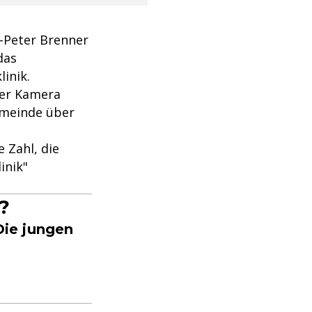
s-Peter Brenner
das
inik.
der Kamera
emeinde über
 Zahl, die
inik"
?
Die jungen