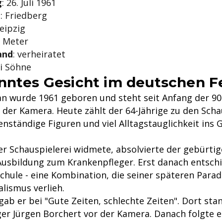
g
: 26. Juli 1961
t
: Friedberg
Leipzig
8 Meter
and
: verheiratet
ei Söhne
nntes Gesicht im deutschen 
an wurde 1961 geboren und steht seit Anfang der 90
der Kamera. Heute zählt der 64-Jährige zu den Scha
nständige Figuren und viel Alltagstauglichkeit ins 
der Schauspielerei widmete, absolvierte der gebürti
Ausbildung zum Krankenpfleger. Erst danach entschie
chule - eine Kombination, die seiner späteren Parad
lismus verlieh.
ab er bei "Gute Zeiten, schlechte Zeiten". Dort stan
ger Jürgen Borchert vor der Kamera. Danach folgte e