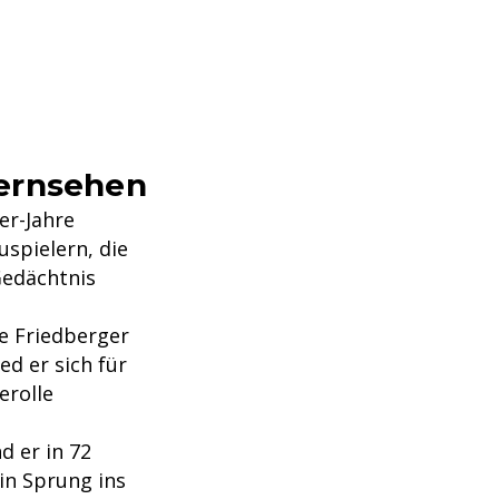
Fernsehen
er-Jahre
uspielern, die
Gedächtnis
ge Friedberger
d er sich für
erolle
d er in 72
in Sprung ins