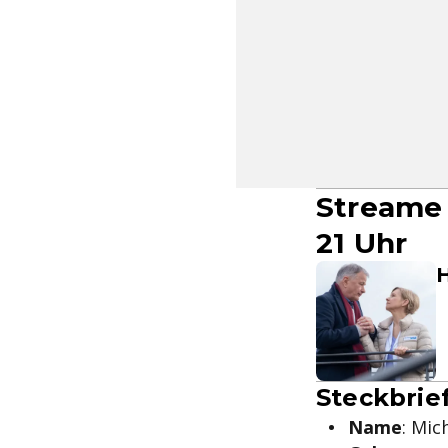
Streame 
21 Uhr
H
Steckbrie
Name
: Mic