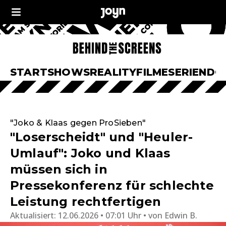
START
SHOWS
REALITY
FILME
SERIEN
DO
"Joko & Klaas gegen ProSieben"
"Loserscheidt" und "Heuler-
Umlauf": Joko und Klaas
müssen sich in
Pressekonferenz für schlechte
Leistung rechtfertigen
Aktualisiert:
12.06.2026 • 07:01 Uhr
von
Edwin B.