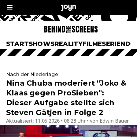
START
SHOWS
REALITY
FILME
SERIEN
DO
Nach der Niederlage
Nina Chuba moderiert "Joko &
Klaas gegen ProSieben":
Dieser Aufgabe stellte sich
Steven Gätjen in Folge 2
Aktualisiert:
11.05.2026 • 08:28 Uhr
von
Edwin Bauer