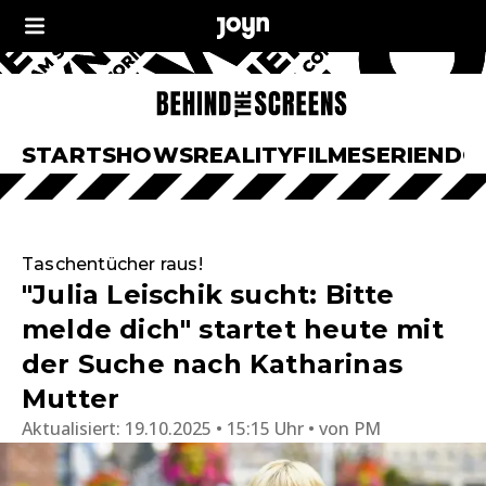
START
SHOWS
REALITY
FILME
SERIEN
DO
Taschentücher raus!
"Julia Leischik sucht: Bitte
melde dich" startet heute mit
der Suche nach Katharinas
Mutter
Aktualisiert:
19.10.2025 • 15:15 Uhr
von
PM