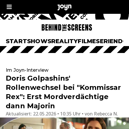
START
SHOWS
REALITY
FILME
SERIEN
DO
Im Joyn-Interview
Doris Golpashins'
Rollenwechsel bei "Kommissar
Rex": Erst Mordverdächtige
dann Majorin
Aktualisiert:
22.05.2026 • 10:35 Uhr
von
Rebecca N.