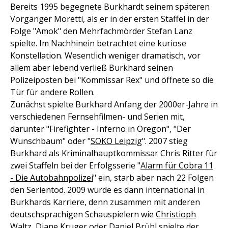
Bereits 1995 begegnete Burkhardt seinem späteren
Vorgänger Moretti, als er in der ersten Staffel in der
Folge "Amok" den Mehrfachmörder Stefan Lanz
spielte. Im Nachhinein betrachtet eine kuriose
Konstellation. Wesentlich weniger dramatisch, vor
allem aber lebend verließ Burkhard seinen
Polizeiposten bei "Kommissar Rex" und öffnete so die
Tür für andere Rollen.
Zunächst spielte Burkhard Anfang der 2000er-Jahre in
verschiedenen Fernsehfilmen- und Serien mit,
darunter "Firefighter - Inferno in Oregon", "Der
Wunschbaum" oder "
SOKO Leipzig
". 2007 stieg
Burkhard als Kriminalhauptkommissar Chris Ritter für
zwei Staffeln bei der Erfolgsserie "
Alarm für Cobra 11
- Die Autobahnpolizei
" ein, starb aber nach 22 Folgen
den Serientod. 2009 wurde es dann international in
Burkhards Karriere, denn zusammen mit anderen
deutschsprachigen Schauspielern wie
Christioph
Waltz
, Diane Kruger oder Daniel Brühl spielte der