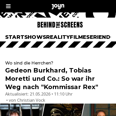
START
SHOWS
REALITY
FILME
SERIEN
DO
Wo sind die Herrchen?
Gedeon Burkhard, Tobias
Moretti und Co.: So war ihr
Weg nach "Kommissar Rex"
Aktualisiert:
21.05.2026 • 11:10 Uhr
von
Christian Vock