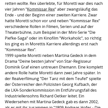
retten wollte. Rex überlebte, für Moretti war dies nach
vier Jahren "
Kommissar Rex
" aber zwangsläufig das
Ende - und der Beginn einer zweiten Karriere. Zwar
hatte Moretti schon vor und neben "Kommissar Rex"
verschiedene Rollen in Filmen, Serien und auf der
Theaterbühne, zum Beispiel in der Mini-Serie "Die
Piefke-Saga" oder im Kinofilm "Workaholic", so richtig
los ging es in Morettis Karriere allerdings erst nach
"Kommissar Rex".
1999 spielte Moretti neben Martina Gedeck in dem
Drama "Deine besten Jahre" von Star-Regisseur
Dominik Graf einen untreuen Ehemann. Eine komplett
andere Rolle hatte Moretti dann zwei Jahre später. In
der Realverfilmung "Der Tanz mit dem Teufel" spielte
der Österreicher den Polizisten Georg Kufbach, der
die LKA-Sonderkommission im Entführungsfall des
Industriellensohns Richard Oetker leitet. Ein
Wiedersehen mit Martina Gedeck gab es dann 2002,
als er mit ihr zusammen in "1809 Andreas Hofer - Die