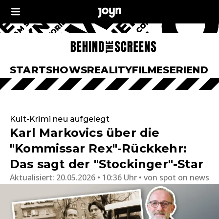
START
SHOWS
REALITY
FILME
SERIEN
DO
Kult-Krimi neu aufgelegt
Karl Markovics über die
"Kommissar Rex"-Rückkehr:
Das sagt der "Stockinger"-Star
Aktualisiert:
20.05.2026 • 10:36 Uhr
von
spot on news