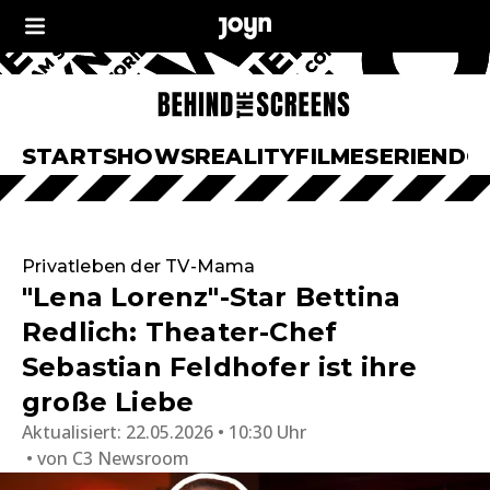
START
SHOWS
REALITY
FILME
SERIEN
DO
Privatleben der TV-Mama
"Lena Lorenz"-Star Bettina
Redlich: Theater-Chef
Sebastian Feldhofer ist ihre
große Liebe
Aktualisiert:
22.05.2026 • 10:30 Uhr
von
C3 Newsroom