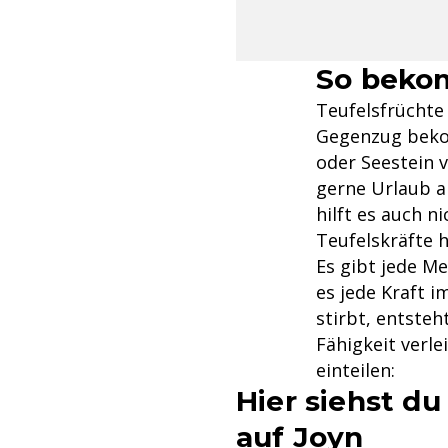
So beko
Teufelsfrüchte 
Gegenzug beko
oder Seestein v
gerne Urlaub a
hilft es auch n
Teufelskräfte 
Es gibt jede M
es jede Kraft i
stirbt, entsteh
Fähigkeit verle
einteilen:
Hier siehst du
auf Joyn