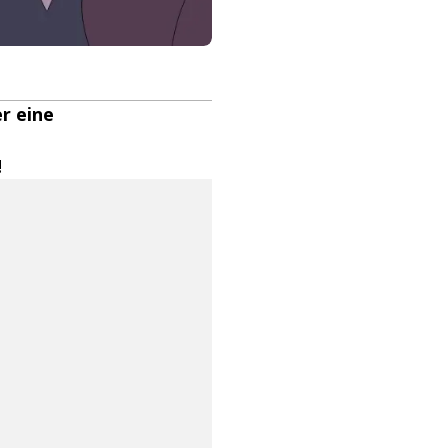
er eine
e
!