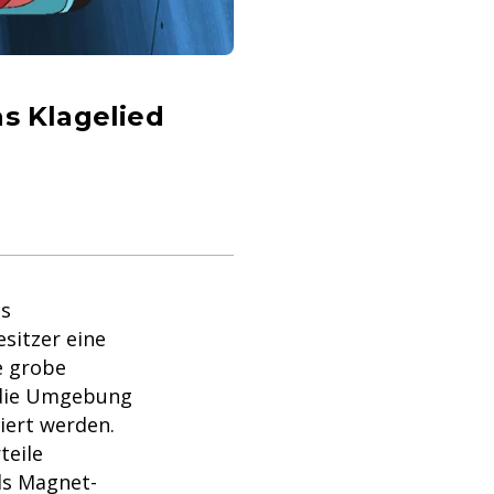
as Klagelied
ls
sitzer eine
e grobe
, die Umgebung
iert werden.
teile
ds Magnet-