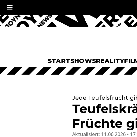
START
SHOWS
REALITY
FIL
Jede Teufelsfrucht gi
Teufelskrä
Früchte g
Aktualisiert:
11.06.2026 • 17