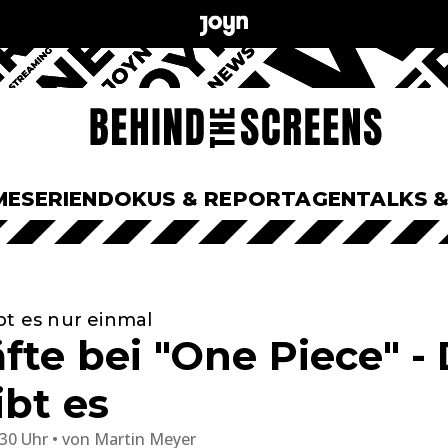
ME
SERIEN
DOKUS & REPORTAGEN
TALKS 
bt es nur einmal
fte bei "One Piece" -
ibt es
:30 Uhr
von
Martin Meyer