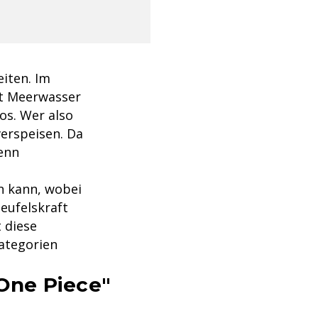
eiten. Im
t Meerwasser
los. Wer also
verspeisen. Da
denn
n kann, wobei
Teufelskraft
t diese
Kategorien
"One Piece"