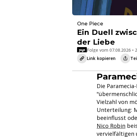
One Piece
Ein Duell zwis
der Liebe
Folge vom 07.08.2026 • 2
Link kopieren
Te
Paramec
Die Paramecia-
"übermenschlic
Vielzahl von mö
Unterteilung: 
beeinflusst od
Nico Robin
beis
vervielfältige