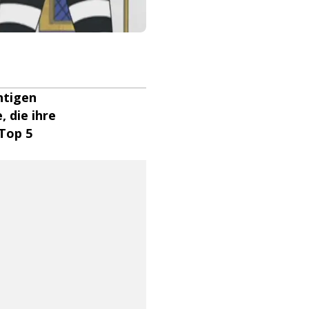
htigen
, die ihre
 Top 5