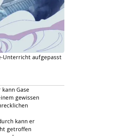
e-Unterricht aufgepasst
r kann Gase
 einem gewissen
hrecklichen
durch kann er
ht getroffen