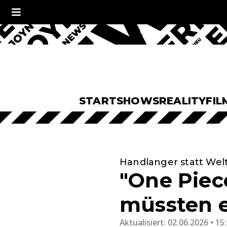
START
SHOWS
REALITY
FIL
Handlanger statt Wel
"One Piec
müssten ei
Aktualisiert:
02.06.2026 • 15