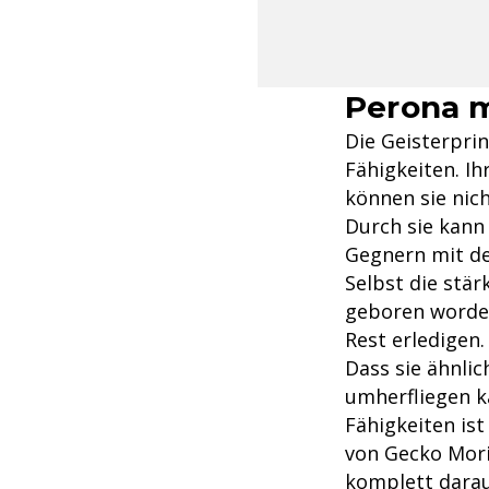
Perona m
Die Geisterprin
Fähigkeiten. Ih
können sie nic
Durch sie kann
Gegnern mit de
Selbst die stä
geboren worden
Rest erledigen.
Dass sie ähnlic
umherfliegen ka
Fähigkeiten ist
von Gecko Moria
komplett darau