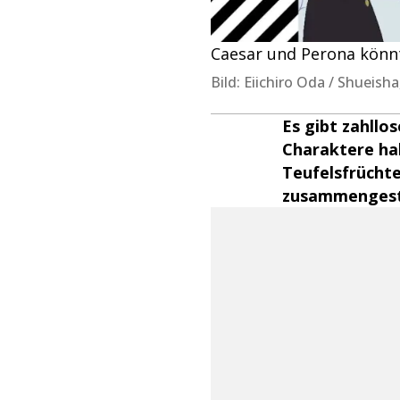
Caesar und Perona könnte
Bild: Eiichiro Oda / Shueish
Es gibt zahllo
Charaktere hab
Teufelsfrüchte
zusammengeste