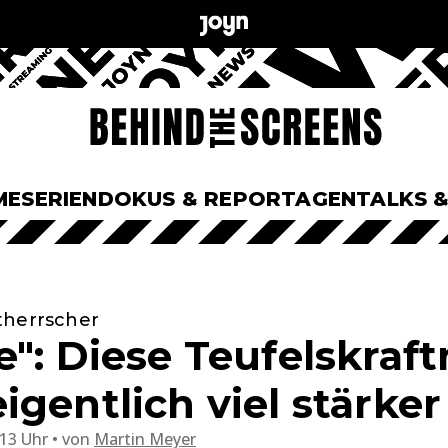
ME
SERIEN
DOKUS & REPORTAGEN
TALKS 
therrscher
e": Diese Teufelskraf
gentlich viel stärker
:13 Uhr
von
Martin Meyer