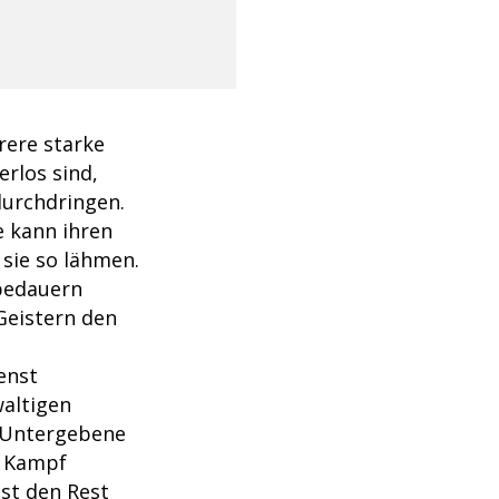
rere starke
erlos sind,
urchdringen.
 kann ihren
sie so lähmen.
 bedauern
Geistern den
enst
waltigen
 Untergebene
m Kampf
st den Rest