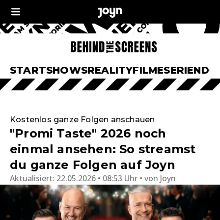
START
SHOWS
REALITY
FILME
SERIEN
DO
Kostenlos ganze Folgen anschauen
"Promi Taste" 2026 noch
einmal ansehen: So streamst
du ganze Folgen auf Joyn
Aktualisiert:
22.05.2026 • 08:53 Uhr
von
Joyn