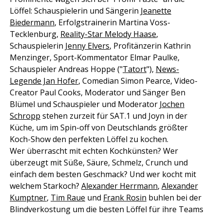
Löffel: Schauspielerin und Sängerin
Jeanette
Biedermann
, Erfolgstrainerin Martina Voss-
Tecklenburg,
Reality-Star Melody Haase
,
Schauspielerin
Jenny Elvers
, Profitänzerin Kathrin
Menzinger, Sport-Kommentator Elmar Paulke,
Schauspieler Andreas Hoppe ("
Tatort
"),
News-
Legende Jan Hofer
, Comedian Simon Pearce, Video-
Creator Paul Cooks, Moderator und Sänger Ben
Blümel und Schauspieler und Moderator
Jochen
Schropp
stehen zurzeit für SAT.1 und Joyn in der
Küche, um im Spin-off von Deutschlands größter
Koch-Show den perfekten Löffel zu kochen.
Wer überrascht mit echten Kochkünsten? Wer
überzeugt mit Süße, Säure, Schmelz, Crunch und
einfach dem besten Geschmack? Und wer kocht mit
welchem Starkoch?
Alexander Herrmann
,
Alexander
Kumptner
,
Tim Raue
und
Frank Rosin
buhlen bei der
Blindverkostung um die besten Löffel für ihre Teams