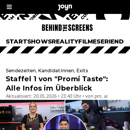
START
SHOWS
REALITY
FILME
SERIEN
DO
Sendezeiten, Kandidat:innen, Exits
Staffel 1 von "Promi Taste":
Alle Infos im Überblick
Aktualisiert:
20.05.2026 • 23:40 Uhr
von
pm, ai