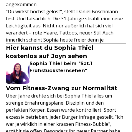
angekommen.
"Du wirkst höchst gelöst", stellt Daniel Boschmann
fest. Und tatsächlich: Die 31-Jährige strahlt eine neue
Leichtigkeit aus. Nicht nur äußerlich hat sich viel
verändert – rote Haare, Tattoos, neuer Stil. Auch
innerlich scheint Sophia heute freier denn je.
Hier kannst du Sophia Thiel
kostenlos auf Joyn sehen
Sophia Thiel beim "Sat.1
Frühstücksfernsehen"
Vom Fitness-Zwang zur Normalität
Über Jahre drehte sich bei Sophia Thiel alles um
strenge Ernährungspläne, Disziplin und den
perfekten Körper. Essen wurde kontrolliert,
Sport
exzessiv betrieben, jeder Burger infrage gestellt. "Ich
war ja wirklich in einer krassen Fitness-Bubble",
erzählt sie offen. Besonders ihr neuer Partner habe