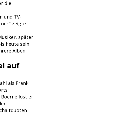
er die
en und TV-
rock" zeigte
Musiker, später
bis heute sein
hrere Alben
l auf
ahl als Frank
rts".
h Boerne löst er
den
schaltquoten