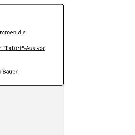
ommen die
hr "Tatort"-Aus vor
l
zi Bauer