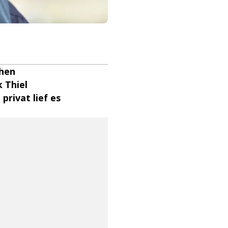
chen
 Thiel
rivat lief es