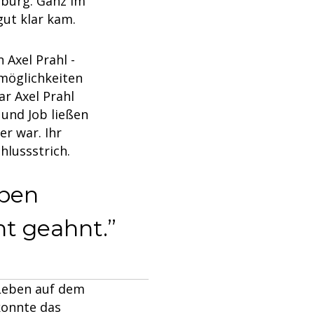
nburg. Ganz im
gut klar kam.
 Axel Prahl -
möglichkeiten
ar Axel Prahl
und Job ließen
r war. Ihr
hlussstrich.
eben
cht geahnt.
 Leben auf dem
konnte das