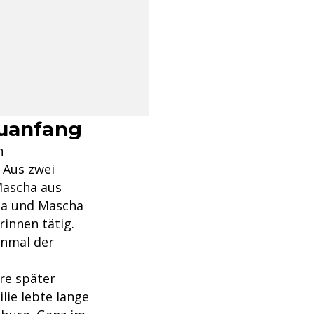
euanfang
n
. Aus zwei
Mascha aus
kia und Mascha
rinnen tätig.
einmal der
hre später
lie lebte lange