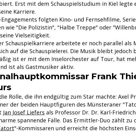
biert. Erst mit dem Schauspielstudium in Kiel legte 
eine Karriere.
-Engagements folgten Kino- und Fernsehfilme, Seri
en wie "Die Polizistin", "Halbe Treppe" oder "Willenb
seine Vielseitigkeit.
r Schauspielkarriere arbeitete er noch parallel als 
sich auf die Schauspielerei. Die Musik bleibt jedoch 
ßig ist er mit dem Inselorchester auf Tour, hat me
und ist als Gastmusiker aktiv.
inalhauptkommissar Frank Thie
urs
 die Rolle, die ihn endgültig zum Star machte: Axel Pr
einer der beiden Hauptfiguren des Münsteraner "Tato
t
Jan Josef Liefers
als Professor Dr. Dr. Karl-Friedric
harme spannende Fälle. Das Ermittler-Duo zählt zu 
atort
"-Kommissaren und erreicht die höchsten Ein