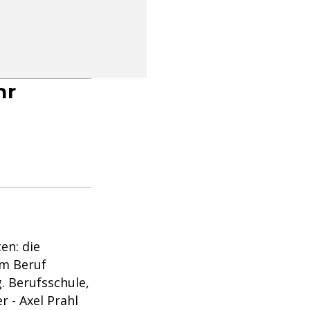
hr
en: die
em Beruf
. Berufsschule,
r - Axel Prahl