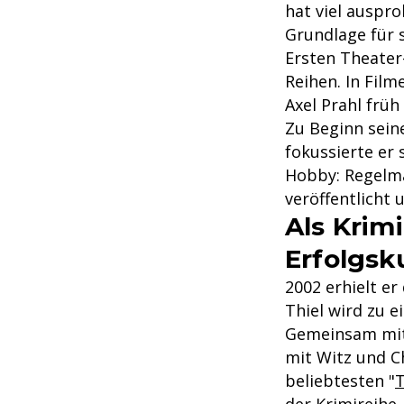
hat viel auspro
Grundlage für s
Ersten Theater
Reihen. In Film
Axel Prahl früh 
Zu Beginn seine
fokussierte er 
Hobby: Regelmä
veröffentlicht 
Als Krim
Erfolgsk
2002 erhielt er
Thiel wird zu 
Gemeinsam mi
mit Witz und C
beliebtesten "
T