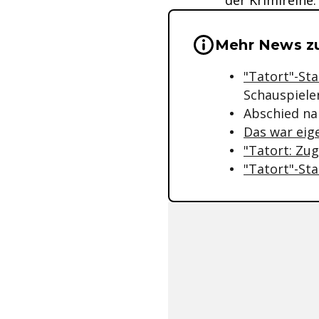
der Krimireihe.
Wichtige Hinwei
Mehr News zu
"Tatort"-Sta
Schauspiele
Abschied n
Das war eig
"Tatort: Zu
"Tatort"-Sta