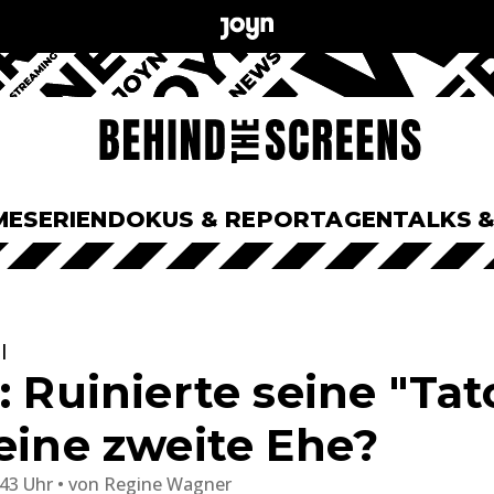
ME
SERIEN
DOKUS & REPORTAGEN
TALKS 
l
: Ruinierte seine "Tat
seine zweite Ehe?
:43 Uhr
von
Regine Wagner