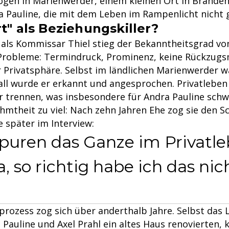
ogen in Marienwerder, einem kleinen Ort in Brande
a Pauline, die mit dem Leben im Rampenlicht nicht 
t" als Beziehungskiller?
 als Kommissar Thiel stieg der Bekanntheitsgrad von
Probleme: Termindruck, Prominenz, keine Rückzugs
 Privatsphäre. Selbst im ländlichen Marienwerder w
ll wurde er erkannt und angesprochen. Privatleben 
 trennen, was insbesondere für Andra Pauline schwe
mtheit zu viel: Nach zehn Jahren Ehe zog sie den Sc
e später im Interview:
Spuren das Ganze im Privatl
ja, so richtig habe ich das ni
rozess zog sich über anderthalb Jahre. Selbst das
Pauline und Axel Prahl ein altes Haus renovierten, 