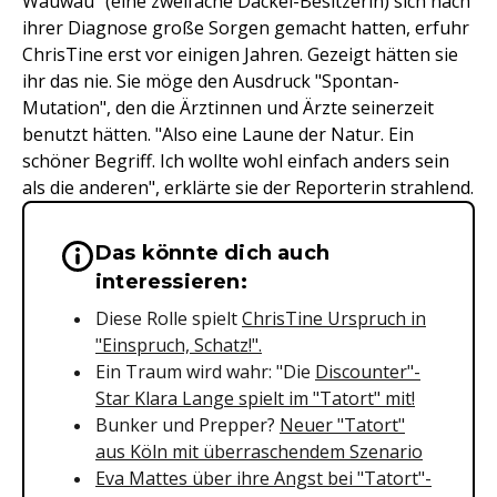
Wauwau" (eine zweifache Dackel-Besitzerin) sich nach
ihrer Diagnose große Sorgen gemacht hatten, erfuhr
ChrisTine erst vor einigen Jahren. Gezeigt hätten sie
ihr das nie. Sie möge den Ausdruck "Spontan-
Mutation", den die Ärztinnen und Ärzte seinerzeit
benutzt hätten. "Also eine Laune der Natur. Ein
schöner Begriff. Ich wollte wohl einfach anders sein
als die anderen", erklärte sie der Reporterin strahlend.
Das könnte dich auch
Wichtige Hinweise & Informationen 
interessieren:
Diese Rolle spielt
ChrisTine Urspruch in
"Einspruch, Schatz!".
Ein Traum wird wahr: "Die
Discounter"-
Star Klara Lange spielt im "Tatort" mit!
Bunker und Prepper?
Neuer "Tatort"
aus Köln mit überraschendem Szenario
Eva Mattes über ihre Angst bei "Tatort"-