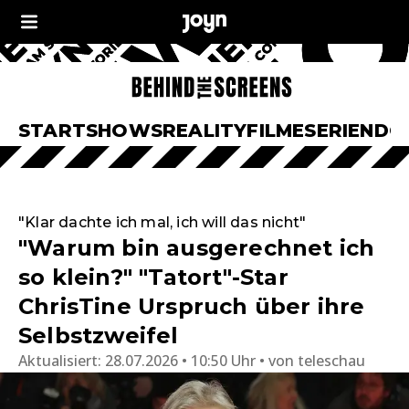
START
SHOWS
REALITY
FILME
SERIEN
DO
"Klar dachte ich mal, ich will das nicht"
"Warum bin ausgerechnet ich
so klein?" "Tatort"-Star
ChrisTine Urspruch über ihre
Selbstzweifel
Aktualisiert:
28.07.2026 • 10:50 Uhr
von
teleschau