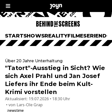
START
SHOWS
REALITY
FILME
SERIEN
DO
Über 20 Jahre Unterhaltung
"Tatort"-Ausstieg in Sicht? Wie
sich Axel Prahl und Jan Josef
Liefers ihr Ende beim Kult-
Krimi vorstellen
Aktualisiert:
19.07.2026 • 18:30 Uhr
von
Lars-Ole Grap
:newstime