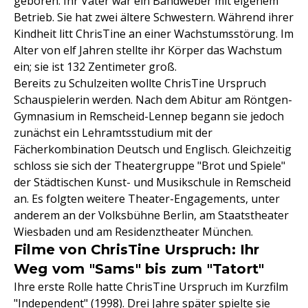
geboren. Ihr Vater war ein Bandweber mit eigenem
Betrieb. Sie hat zwei ältere Schwestern. Während ihrer
Kindheit litt ChrisTine an einer Wachstumsstörung. Im
Alter von elf Jahren stellte ihr Körper das Wachstum
ein; sie ist 132 Zentimeter groß.
Bereits zu Schulzeiten wollte ChrisTine Urspruch
Schauspielerin werden. Nach dem Abitur am Röntgen-
Gymnasium in Remscheid-Lennep begann sie jedoch
zunächst ein Lehramtsstudium mit der
Fächerkombination Deutsch und Englisch. Gleichzeitig
schloss sie sich der Theatergruppe "Brot und Spiele"
der Städtischen Kunst- und Musikschule in Remscheid
an. Es folgten weitere Theater-Engagements, unter
anderem an der Volksbühne Berlin, am Staatstheater
Wiesbaden und am Residenztheater München.
Filme von ChrisTine Urspruch: Ihr
Weg vom "Sams" bis zum "Tatort"
Ihre erste Rolle hatte ChrisTine Urspruch im Kurzfilm
"Independent" (1998). Drei Jahre später spielte sie