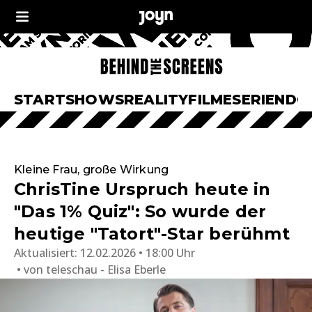
START
SHOWS
REALITY
FILME
SERIEN
DO
Kleine Frau, große Wirkung
ChrisTine Urspruch heute in
"Das 1% Quiz": So wurde der
heutige "Tatort"-Star berühmt
Aktualisiert:
12.02.2026 • 18:00 Uhr
von
teleschau - Elisa Eberle