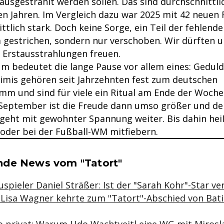
usgestrahlt werden sollen. Das sind durchschnittli
ten Jahren. Im Vergleich dazu war 2025 mit 42 neuen
tlich stark. Doch keine Sorge, ein Teil der fehlen
a gestrichen, sondern nur verschoben. Wir dürften u
Erstausstrahlungen freuen.
um bedeutet die lange Pause vor allem eines: Geduld
imis gehören seit Jahrzehnten fest zum deutschen
m und sind für viele ein Ritual am Ende der Woche
September ist die Freude dann umso größer und de
eht mit gewohnter Spannung weiter. Bis dahin heißt
oder bei der Fußball-WM mitfiebern.
se & Informationen zum Inhalt
nde News vom "Tatort"
spieler Daniel Sträßer: Ist der "Sarah Kohr"-Star v
l: Lisa Wagner kehrte zum "Tatort"-Abschied von Bat
o privat: Warum Udo Wachtveitl eine WG mit Miros