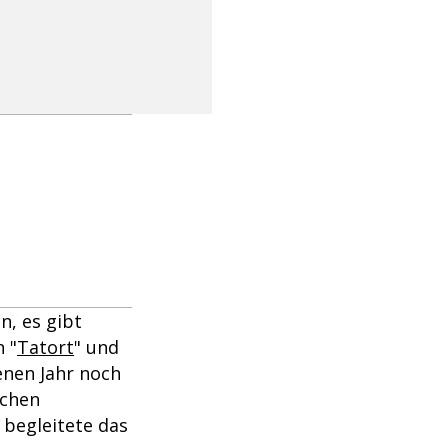
, es gibt
 "
Tatort
" und
nen Jahr noch
ochen
d begleitete das