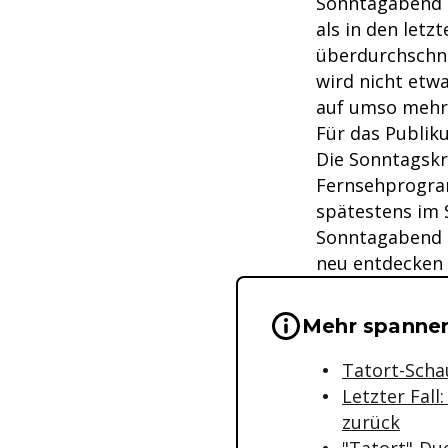
Sonntagabend a
als in den letz
überdurchschnit
wird nicht etw
auf umso mehr 
Für das Publik
Die Sonntagskr
Fernsehprogram
spätestens im 
Sonntagabend g
neu entdecken 
Wichtige Hinwei
Mehr spanne
Tatort-Schau
Letzter Fal
zurück
"Tatort"-Du