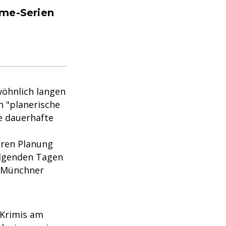
ime-Serien
wöhnlich langen
n "planerische
ne dauerhafte
eren Planung
olgenden Tagen
s Münchner
 Krimis am