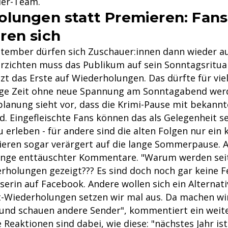
ler-Team.
lungen statt Premieren: Fans
ren sich
ptember dürfen sich Zuschauer:innen dann wieder au
erzichten muss das Publikum auf sein Sonntagsritual
t das Erste auf Wiederholungen. Das dürfte für vie
ge Zeit ohne neue Spannung am Sonntagabend wer
anung sieht vor, dass die Krimi-Pause mit bekannt
d. Eingefleischte Fans können das als Gelegenheit s
u erleben - für andere sind die alten Folgen nur ein k
gieren sogar verärgert auf die lange Sommerpause. A
enge enttäuschter Kommentare. "Warum werden sei
rholungen gezeigt??? Es sind doch noch gar keine Fe
Userin auf Facebook. Andere wollen sich ein Alterna
t-Wiederholungen setzen wir mal aus. Da machen wi
d schauen andere Sender", kommentiert ein weite
Reaktionen sind dabei, wie diese: "nächstes Jahr is