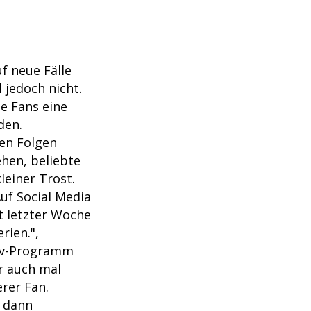
f neue Fälle
 jedoch nicht.
le Fans eine
den.
en Folgen
ehen, beliebte
leiner Trost.
uf Social Media
t letzter Woche
rien.",
tiv-Programm
r auch mal
rer Fan.
t dann