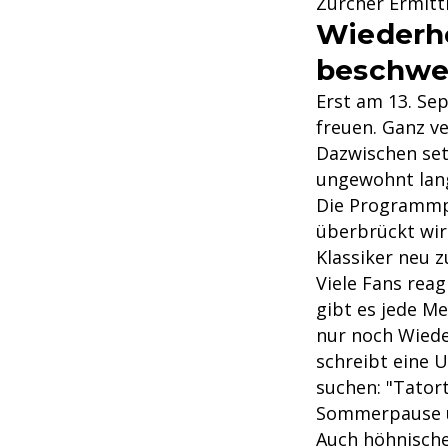
Zürcher Ermitt
Wiederho
beschwe
Erst am 13. Se
freuen. Ganz v
Dazwischen setz
ungewohnt lan
Die Programmpl
überbrückt wir
Klassiker neu z
Viele Fans rea
gibt es jede M
nur noch Wiede
schreibt eine 
suchen: "Tator
Sommerpause un
Auch höhnische 