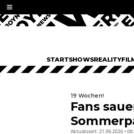
START
SHOWS
REALITY
FIL
19 Wochen!
Fans saue
Sommerpau
Aktualisiert:
21.06.2026 • 06