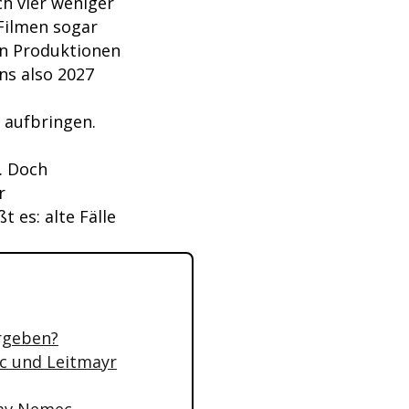
ch vier weniger
 Filmen sogar
den Produktionen
ns also 2027
 aufbringen.
. Doch
r
 es: alte Fälle
ergeben?
ic und Leitmayr
lav Nemec