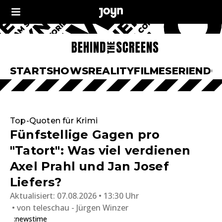
START
SHOWS
REALITY
FILME
SERIEN
DO
Top-Quoten für Krimi
Fünfstellige Gagen pro
"Tatort": Was viel verdienen
Axel Prahl und Jan Josef
Liefers?
Aktualisiert:
07.08.2026 • 13:30 Uhr
von
teleschau - Jürgen Winzer
:newstime