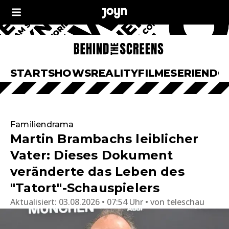
START
SHOWS
REALITY
FILME
SERIEN
DO
Familiendrama
Martin Brambachs leiblicher
Vater: Dieses Dokument
veränderte das Leben des
"Tatort"-Schauspielers
Aktualisiert:
03.08.2026 • 07:54 Uhr
von
teleschau