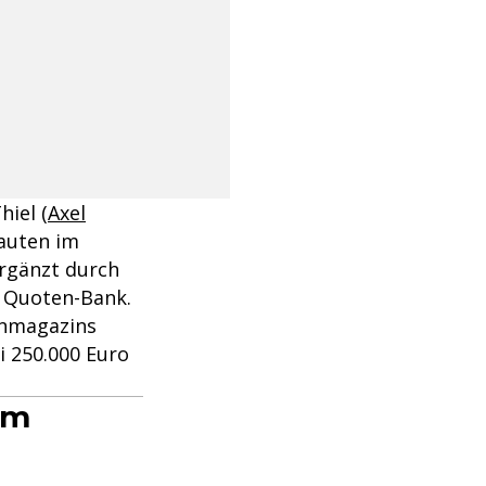
hiel (
Axel
hauten im
ergänzt durch
ne Quoten-Bank.
enmagazins
i 250.000 Euro
im