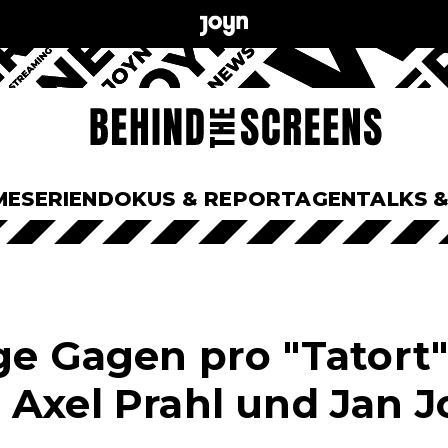
ME
SERIEN
DOKUS & REPORTAGEN
TALKS 
ge Gagen pro "Tatort"
 Axel Prahl und Jan J