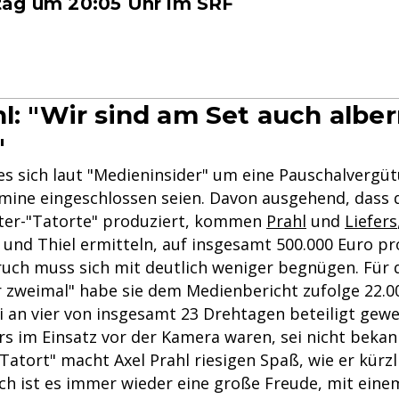
ag um 20:05 Uhr im SRF
hl: "Wir sind am Set auch albe
"
es sich laut "Medieninsider" um eine Pauschalvergüt
mine eingeschlossen seien. Davon ausgehend, dass
ter-"Tatorte" produziert, kommen
Prahl
und
Liefers
und Thiel ermitteln, auf insgesamt 500.000 Euro pro
ruch muss sich mit deutlich weniger begnügen. Für 
r zweimal" habe sie dem Medienbericht zufolge 22.0
ei an vier von insgesamt 23 Drehtagen beteiligt gewe
rs im Einsatz vor der Kamera waren, sei nicht bekan
Tatort" macht Axel Prahl riesigen Spaß, wie er kürzli
ich ist es immer wieder eine große Freude, mit eine