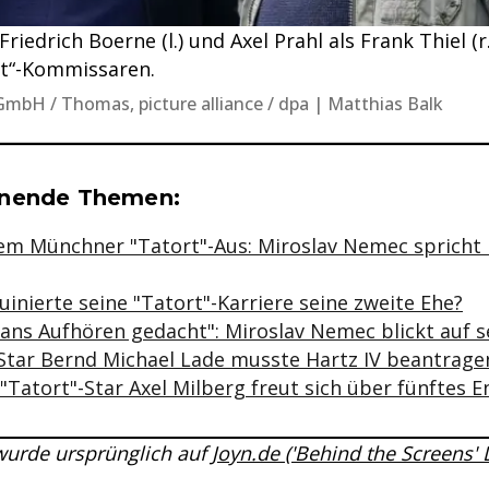
l-Friedrich Boerne (l.) und Axel Prahl als Frank Thiel 
rt“-Kommissaren.
 GmbH / Thomas, picture alliance / dpa | Matthias Balk
se & Informationen zum Inhalt
nnende Themen:
em Münchner "Tatort"-Aus: Miroslav Nemec spricht 
Ruinierte seine "Tatort"-Karriere seine zweite Ehe?
 ans Aufhören gedacht": Miroslav Nemec blickt auf 
-Star Bernd Michael Lade musste Hartz IV beantrage
-"Tatort"-Star Axel Milberg freut sich über fünftes E
 wurde ursprünglich auf
Joyn.de ('Behind the Screens'