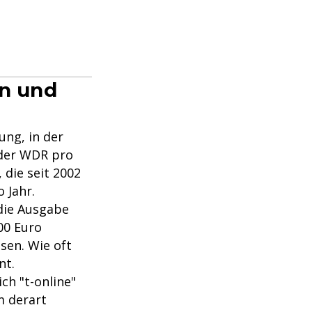
rn und
ung, in der
 der WDR pro
, die seit 2002
 Jahr.
die Ausgabe
00 Euro
sen. Wie oft
nt.
ch "t-online"
m derart