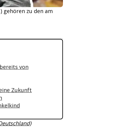
(r.) gehören zu den am
bereits von
seine Zukunft
n
nkelkind
 Deutschland)