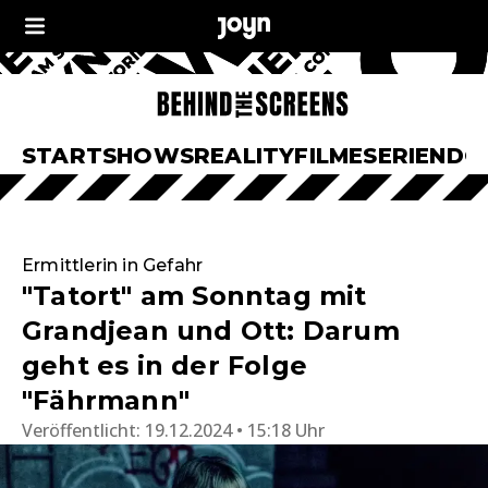
START
SHOWS
REALITY
FILME
SERIEN
DO
Ermittlerin in Gefahr
"Tatort" am Sonntag mit
Grandjean und Ott: Darum
geht es in der Folge
"Fährmann"
Veröffentlicht:
19.12.2024 • 15:18 Uhr