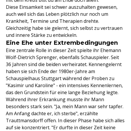
mit dem Krebs bist du am Ende doch allein."
Diese Einsamkeit sei schwer auszuhalten gewesen,
auch weil sich das Leben plötzlich nur noch um
Krankheit, Termine und Therapien drehte.
Gleichzeitig habe sie gelernt, sich selbst zu vertrauen
und innere Stärke zu entwickeln.
Eine Ehe unter Extrembedingungen
Eine zentrale Rolle in dieser Zeit spielte ihr Ehemann
Wolf-Dietrich Sprenger, ebenfalls Schauspieler. Seit
36 Jahren sind die beiden verheiratet. Kennengelernt
haben sie sich Ende der 1980er-Jahre am
Schauspielhaus Stuttgart während der Proben zu
"Kasimir und Karoline" - ein intensives Kennenlernen,
das den Grundstein für eine lange Beziehung legte.
Während ihrer Erkrankung musste ihr Mann
besonders stark sein. "Ja, mein Mann war sehr tapfer.
Am Anfang dachte er, ich sterbe", erzählte
Trauttmansdorff offen. In dieser Phase habe sich alles
auf sie konzentriert. "Er durfte in dieser Zeit keine