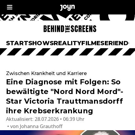
START
SHOWS
REALITY
FILME
SERIEN
DO
Zwischen Krankheit und Karriere
Eine Diagnose mit Folgen: So
bewältigte "Nord Nord Mord"-
Star Victoria Trauttmansdorff
ihre Krebserkrankung
Aktualisiert:
28.07.2026 • 06:39 Uhr
von
Johanna Grauthoff