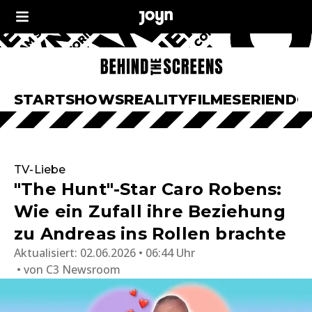
START
SHOWS
REALITY
FILME
SERIEN
DO
TV-Liebe
"The Hunt"-Star Caro Robens:
Wie ein Zufall ihre Beziehung
zu Andreas ins Rollen brachte
Aktualisiert:
02.06.2026 • 06:44 Uhr
von
C3 Newsroom