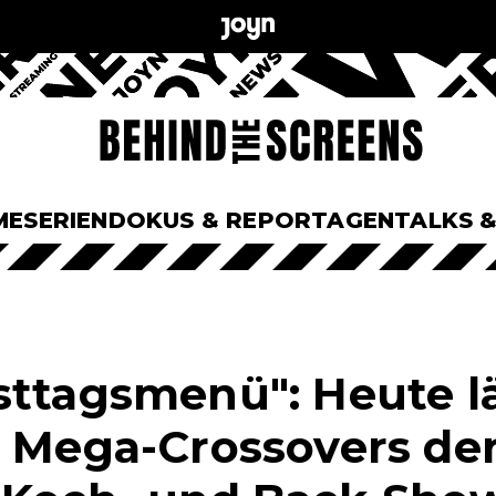
ME
SERIEN
DOKUS & REPORTAGEN
TALKS 
n
sttagsmenü": Heute l
s Mega-Crossovers de