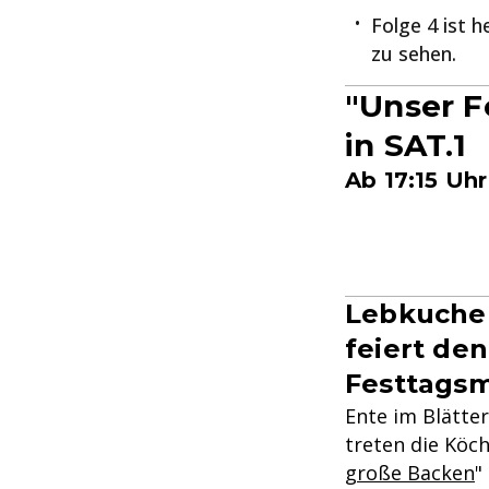
Folge 4 ist 
zu sehen.
"Unser F
in SAT.1
Ab 17:15 Uh
Lebkuchen
feiert de
Festtags
Ente im Blätter
treten die Köc
große Backen
"