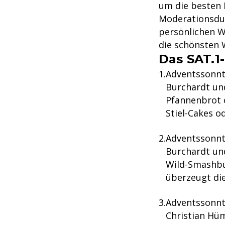
um die besten 
Moderationsd
persönlichen W
die schönsten 
Das SAT.1
Adventssonnt
Burchardt un
Pfannenbrot o
Stiel-Cakes o
Adventssonnt
Burchardt un
Wild-Smashbur
überzeugt di
Adventssonnt
Christian Hü