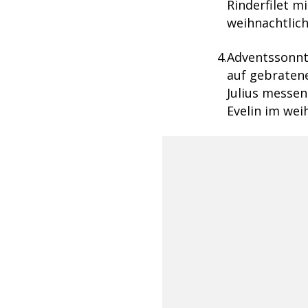
Rinderfilet m
weihnachtlic
Adventssonnt
auf gebraten
Julius messen
Evelin im wei