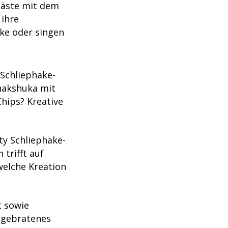
Gäste mit dem
ihre
ke oder singen
Schliephake-
hakshuka mit
hips? Kreative
y Schliephake-
trifft auf
welche Kreation
t sowie
 gebratenes