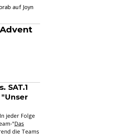
orab auf Joyn
 Advent
. SAT.1
 "Unser
In jeder Folge
Team-"
Das
hrend die Teams