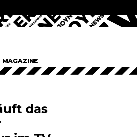
& MAGAZINE
äuft das
r