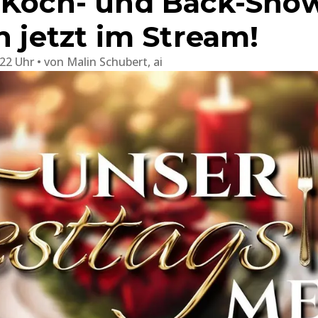
 Koch- und Back-Show
n jetzt im Stream!
:22 Uhr
von
Malin Schubert, ai