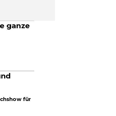
ie ganze
und
ochshow für