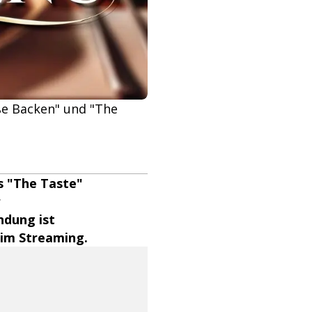
ße Backen" und "The
s "The Taste"
r
ndung ist
 im Streaming.