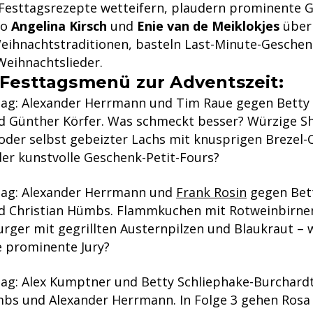
Festtagsrezepte wetteifern, plaudern prominente 
uo
Angelina Kirsch
und
Enie van de Meiklokjes
über 
eihnachtstraditionen, basteln Last-Minute-Geschen
Weihnachtslieder.
-Festtagsmenü zur Adventszeit:
ag: Alexander Herrmann und Tim Raue gegen Betty 
d Günther Körfer. Was schmeckt besser? Würzige S
der selbst gebeizter Lachs mit knusprigen Brezel-C
der kunstvolle Geschenk-Petit-Fours?
ag: Alexander Herrmann und
Frank Rosin
gegen Bett
d Christian Hümbs. Flammkuchen mit Rotweinbirnen 
ger mit gegrillten Austernpilzen und Blaukraut – 
e prominente Jury?
ag: Alex Kumptner und Betty Schliephake-Burchard
mbs und Alexander Herrmann. In Folge 3 gehen Rosa