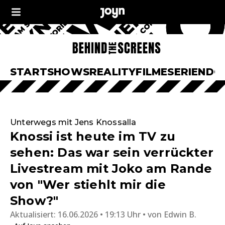
START
SHOWS
REALITY
FILME
SERIEN
DO
Unterwegs mit Jens Knossalla
Knossi ist heute im TV zu
sehen: Das war sein verrückter
Livestream mit Joko am Rande
von "Wer stiehlt mir die
Show?"
Aktualisiert:
16.06.2026 • 19:13 Uhr
von
Edwin B.