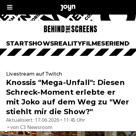
START
SHOWS
REALITY
FILME
SERIEN
DO
Livestream auf Twitch
Knossis "Mega-Unfall": Diesen
Schreck-Moment erlebte er
mit Joko auf dem Weg zu "Wer
stiehlt mir die Show?"
Aktualisiert:
17.06.2026 • 11:45 Uhr
von
C3 Newsroom