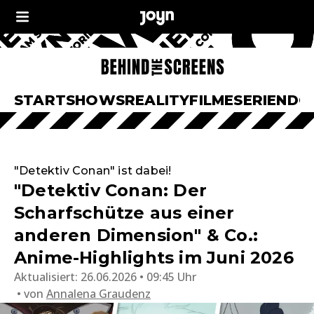
START
SHOWS
REALITY
FILME
SERIEN
DO
"Detektiv Conan" ist dabei!
"Detektiv Conan: Der
Scharfschütze aus einer
anderen Dimension" & Co.:
Anime-Highlights im Juni 2026
Aktualisiert:
26.06.2026 • 09:45 Uhr
von
Annalena Graudenz