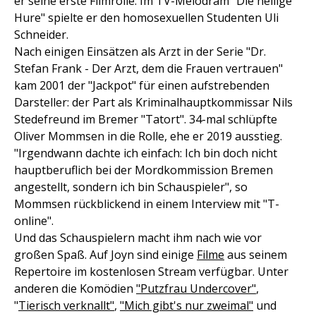
er seine erste Filmrolle: Im TV-Melodram "Die heilige
Hure" spielte er den homosexuellen Studenten Uli
Schneider.
Nach einigen Einsätzen als Arzt in der Serie "Dr.
Stefan Frank - Der Arzt, dem die Frauen vertrauen"
kam 2001 der "Jackpot" für einen aufstrebenden
Darsteller: der Part als Kriminalhauptkommissar Nils
Stedefreund im Bremer "Tatort". 34-mal schlüpfte
Oliver Mommsen in die Rolle, ehe er 2019 ausstieg.
"Irgendwann dachte ich einfach: Ich bin doch nicht
hauptberuflich bei der Mordkommission Bremen
angestellt, sondern ich bin Schauspieler", so
Mommsen rückblickend in einem Interview mit "T-
online".
Und das Schauspielern macht ihm nach wie vor
großen Spaß. Auf Joyn sind einige
Filme
aus seinem
Repertoire im kostenlosen Stream verfügbar. Unter
anderen die Komödien
"Putzfrau Undercover"
,
"
Tierisch verknallt"
,
"Mich gibt's nur zweimal"
und