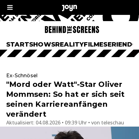
START
SHOWS
REALITY
FILME
SERIEN
DO
Ex-Schnösel
"Mord oder Watt"-Star Oliver
Mommsen: So hat er sich seit
seinen Karriereanfängen
verändert
Aktualisiert:
04.08.2026 • 09:39 Uhr
von
teleschau