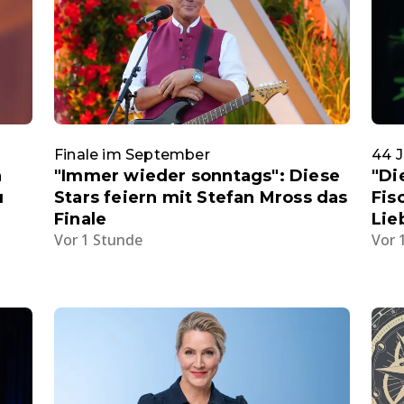
Finale im September
44 J
n
"Immer wieder sonntags": Diese
"Di
u
Stars feiern mit Stefan Mross das
Fis
Finale
Lie
Vor 1 Stunde
Vor 