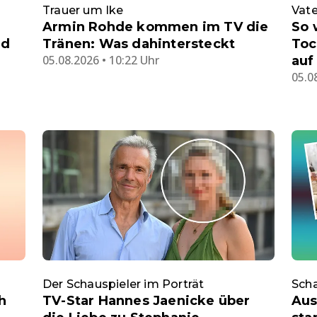
Trauer um Ike
Vate
Armin Rohde kommen im TV die
So 
nd
Tränen: Was dahintersteckt
Toc
05.08.2026 • 10:22 Uhr
auf
05.0
Der Schauspieler im Porträt
Scha
h
TV-Star Hannes Jaenicke über
Aus