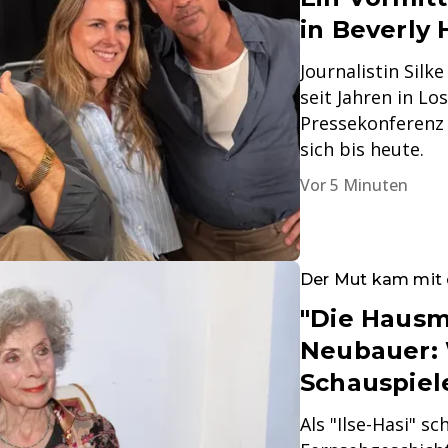
in Beverly H
Journalistin Silk
seit Jahren in Lo
Pressekonferenz i
sich bis heute.
Vor 5 Minuten
Der Mut kam mit 
"Die Hausme
Neubauer: 
Schauspiel
Als "Ilse-Hasi" s