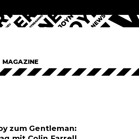
& MAGAZINE
oy zum Gentleman:
ag mit Colin Farrell