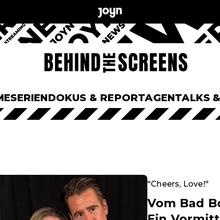
ME
SERIEN
DOKUS & REPORTAGEN
TALKS 
"Cheers, Love!"
Vom Bad B
Ein Vormitt