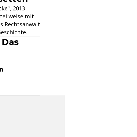
cke", 2013
teilweise mit
ls Rechtsanwalt
Geschichte.
n Das
n