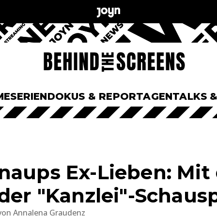
ME
SERIEN
DOKUS & REPORTAGEN
TALKS 
naups Ex-Lieben: Mit
der "Kanzlei"-Schauspi
von
Annalena Graudenz