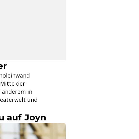
er
inoleinwand
 Mitte der
r anderem in
heaterwelt und
u auf Joyn