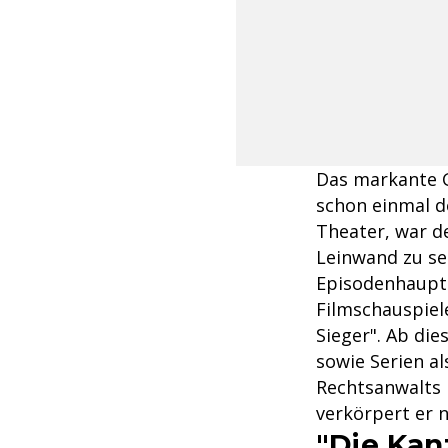
Das markante 
schon einmal 
Theater, war d
Leinwand zu se
Episodenhauptr
Filmschauspiele
Sieger". Ab di
sowie Serien al
Rechtsanwalts M
verkörpert er 
"Die Kan