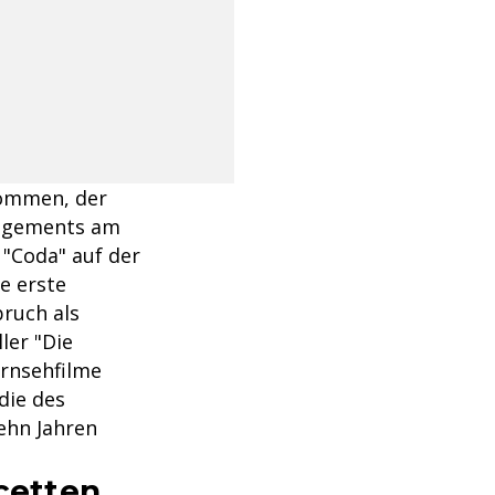
kommen, der
gagements am
 "Coda" auf der
e erste
ruch als
ler "Die
ernsehfilme
 die des
zehn Jahren
acetten