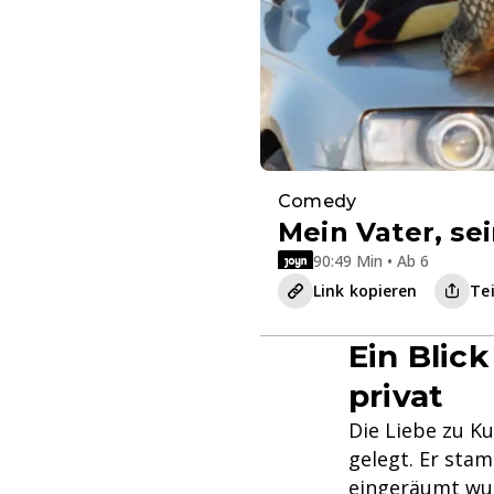
Comedy
Mein Vater, se
90:49 Min • Ab 6
Link kopieren
Te
Ein Blick
privat
Die Liebe zu K
gelegt. Er stam
eingeräumt wur