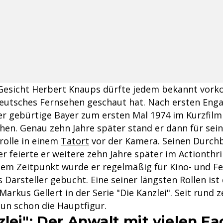
Gesicht Herbert Knaups dürfte jedem bekannt vor
deutsches Fernsehen geschaut hat. Nach ersten En
er gebürtige Bayer zum ersten Mal 1974 im Kurzfilm
hen. Genau zehn Jahre später stand er dann für sein
olle in einem
Tatort
vor der Kamera. Seinen Durchb
r feierte er weitere zehn Jahre später im Actionthril
esem Zeitpunkt wurde er regelmäßig für Kino- und F
s Darsteller gebucht. Eine seiner längsten Rollen ist
arkus Gellert in der Serie "Die Kanzlei". Seit rund 
nun schon die Hauptfigur.
zlei": Der Anwalt mit vielen F