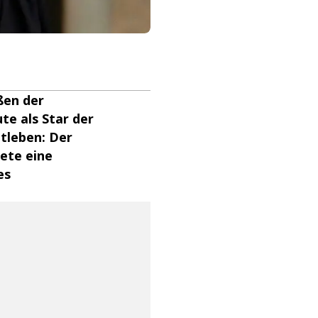
ßen der
te als Star der
atleben: Der
ete eine
es