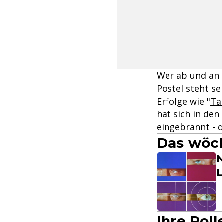
Wer ab und an d
Postel steht se
Erfolge wie "
Ta
hat sich in den
eingebrannt - d
Das wöch
N
L
Ihre Roll