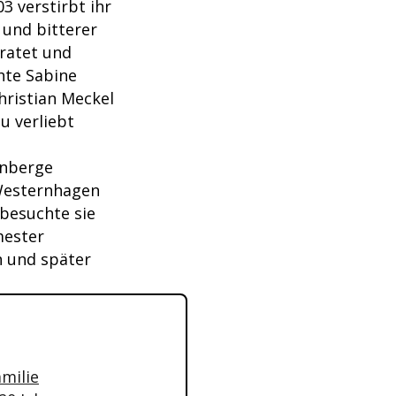
3 verstirbt ihr
 und bitterer
iratet und
hte Sabine
hristian Meckel
eu verliebt
enberge
-Westernhagen
besuchte sie
mester
n und später
amilie