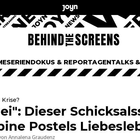
ME
SERIEN
DOKUS & REPORTAGEN
TALKS 
 Krise?
ei": Dieser Schicksal
bine Postels Liebesle
von
Annalena Graudenz