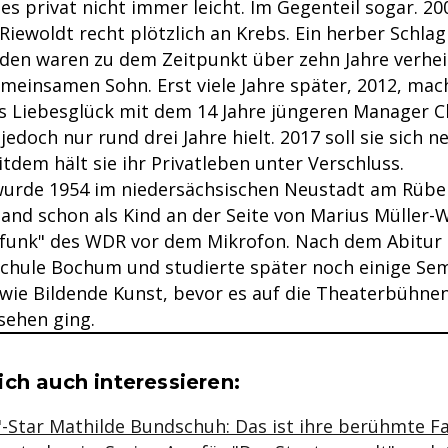
 es privat nicht immer leicht. Im Gegenteil sogar. 200
iewoldt recht plötzlich an Krebs. Ein herber Schlag
eiden waren zu dem Zeitpunkt über zehn Jahre verhe
meinsamen Sohn. Erst viele Jahre später, 2012, mac
es Liebesglück mit dem 14 Jahre jüngeren Manager C
 jedoch nur rund drei Jahre hielt. 2017 soll sie sich n
tdem hält sie ihr Privatleben unter Verschluss.
wurde 1954 im niedersächsischen Neustadt am Rüb
and schon als Kind an der Seite von Marius Müller
rfunk" des WDR vor dem Mikrofon. Nach dem Abitur 
schule Bochum und studierte später noch einige Se
wie Bildende Kunst, bevor es auf die Theaterbühne
sehen ging.
se & Informationen zum Inhalt
ch auch interessieren:
"-Star Mathilde Bundschuh: Das ist ihre berühmte F