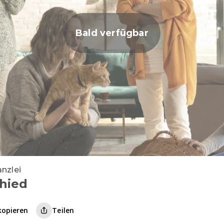
Bald verfügbar
anzlei
hied
kopieren
Teilen