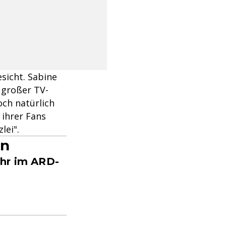
sicht. Sabine
 großer TV-
och natürlich
 ihrer Fans
lei".
en
Uhr im ARD-