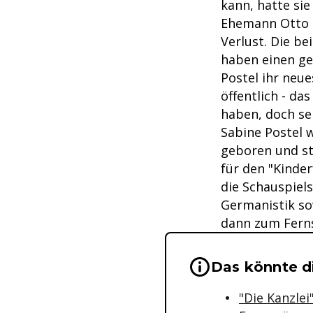
kann, hatte sie
Ehemann Otto R
Verlust. Die b
haben einen ge
Postel ihr neu
öffentlich - das
haben, doch sei
Sabine Postel 
geboren und st
für den "Kinde
die Schauspiel
Germanistik so
dann zum Fern
Wichtige Hinwei
Das könnte di
"Die Kanzlei