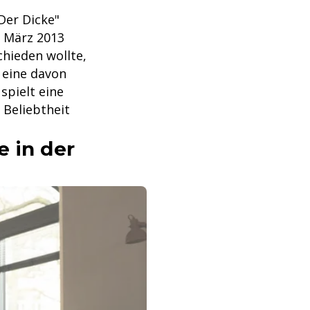
"Der Dicke"
m März 2013
chieden wollte,
 eine davon
spielt eine
 Beliebtheit
e in der