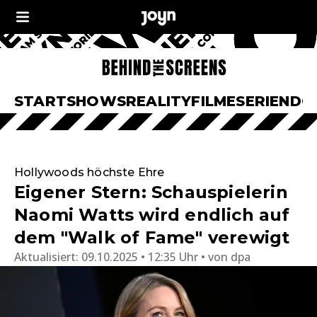
START
SHOWS
REALITY
FILME
SERIEN
DO
Hollywoods höchste Ehre
Eigener Stern: Schauspielerin
Naomi Watts wird endlich auf
dem "Walk of Fame" verewigt
Aktualisiert:
09.10.2025 • 12:35 Uhr
von
dpa