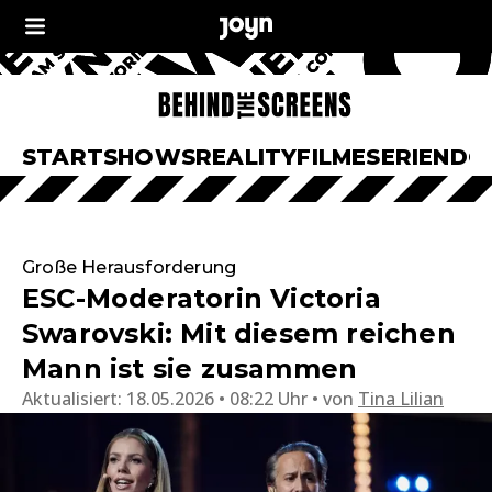
START
SHOWS
REALITY
FILME
SERIEN
DO
Große Herausforderung
ESC-Moderatorin Victoria
Swarovski: Mit diesem reichen
Mann ist sie zusammen
Aktualisiert:
18.05.2026 • 08:22 Uhr
von
Tina Lilian