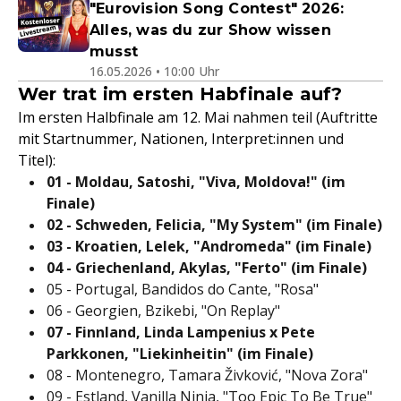
"Eurovision Song Contest" 2026:
Alles, was du zur Show wissen
musst
16.05.2026 • 10:00 Uhr
Wer trat im ersten Habfinale auf?
Im ersten Halbfinale am 12. Mai nahmen teil (Auftritte
mit Startnummer, Nationen, Interpret:innen und
Titel):
01 - Moldau, Satoshi, "Viva, Moldova!" (im
Finale)
02 - Schweden, Felicia, "My System" (im Finale)
03 - Kroatien, Lelek, "Andromeda" (im Finale)
04 - Griechenland, Akylas, "Ferto" (im Finale)
05 - Portugal, Bandidos do Cante, "Rosa"
06 - Georgien, Bzikebi, "On Replay"
07 - Finnland, Linda Lampenius x Pete
Parkkonen, "Liekinheitin" (im Finale)
08 - Montenegro, Tamara Živković, "Nova Zora"
09 - Estland, Vanilla Ninja, "Too Epic To Be True"