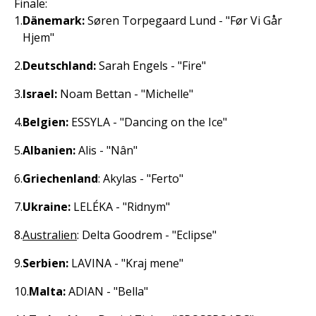
Finale:
Dänemark:
Søren Torpegaard Lund - "Før Vi Går
Hjem"
Deutschland:
Sarah Engels - "Fire"
Israel:
Noam Bettan - "Michelle"
Belgien:
ESSYLA - "Dancing on the Ice"
Albanien:
Alis - "Nân"
Griechenland
: Akylas - "Ferto"
Ukraine:
LELÉKA - "Ridnym"
Australien
: Delta Goodrem - "Eclipse"
Serbien:
LAVINA - "Kraj mene"
Malta:
ADIAN - "Bella"