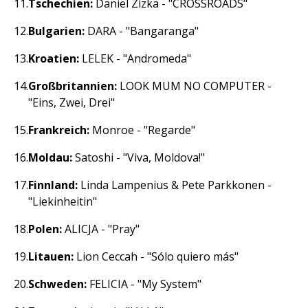
Tschechien:
Daniel Zizka - "CROSSROADS"
Bulgarien:
DARA - "Bangaranga"
Kroatien:
LELEK - "Andromeda"
Großbritannien:
LOOK MUM NO COMPUTER -
"Eins, Zwei, Drei"
Frankreich:
Monroe - "Regarde"
Moldau:
Satoshi - "Viva, Moldova!"
Finnland:
Linda Lampenius & Pete Parkkonen -
"Liekinheitin"
Polen:
ALICJA - "Pray"
Litauen:
Lion Ceccah - "Sólo quiero más"
Schweden:
FELICIA - "My System"