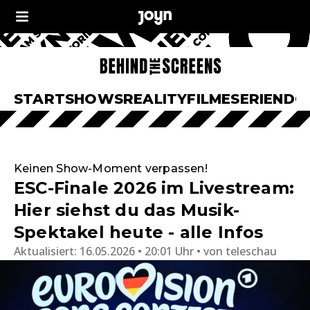
START
SHOWS
REALITY
FILME
SERIEN
DO
Keinen Show-Moment verpassen!
ESC-Finale 2026 im Livestream:
Hier siehst du das Musik-
Spektakel heute - alle Infos
Aktualisiert:
16.05.2026 • 20:01 Uhr
von
teleschau