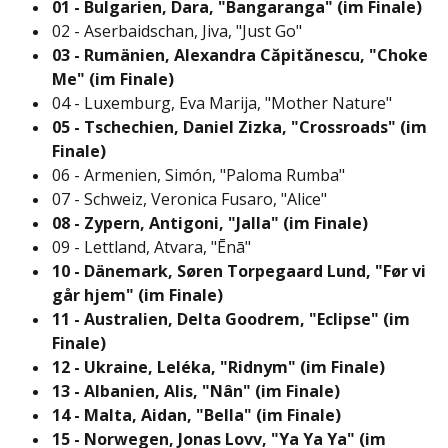
01 - Bulgarien, Dara, "Bangaranga" (im Finale)
02 - Aserbaidschan, Jiva, "Just Go"
03 - Rumänien, Alexandra Căpitănescu, "Choke
Me" (im Finale)
04 - Luxemburg, Eva Marija, "Mother Nature"
05 - Tschechien, Daniel Zizka, "Crossroads" (im
Finale)
06 - Armenien, Simón, "Paloma Rumba"
07 - Schweiz, Veronica Fusaro, "Alice"
08 - Zypern, Antigoni, "Jalla" (im Finale)
09 - Lettland, Atvara, "Ēnā"
10 - Dänemark, Søren Torpegaard Lund, "Før vi
går hjem" (im Finale)
11 - Australien, Delta Goodrem, "Eclipse" (im
Finale)
12 - Ukraine, Leléka, "Ridnym" (im Finale)
13 - Albanien, Alis, "Nân" (im Finale)
14 - Malta, Aidan, "Bella" (im Finale)
15 - Norwegen, Jonas Lovv, "Ya Ya Ya" (im