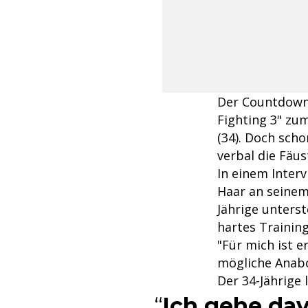
Der Countdown
Fighting 3" zu
(34). Doch scho
verbal die Fäus
In einem Inter
Haar an seinem
Jährige unterst
hartes Training
"Für mich ist e
mögliche Anabo
Der 34-Jährige 
Ich gehe dav