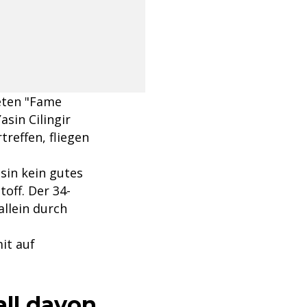
eten "Fame
sin Cilingir
treffen, fliegen
sin kein gutes
off. Der 34-
allein durch
it auf
all davon