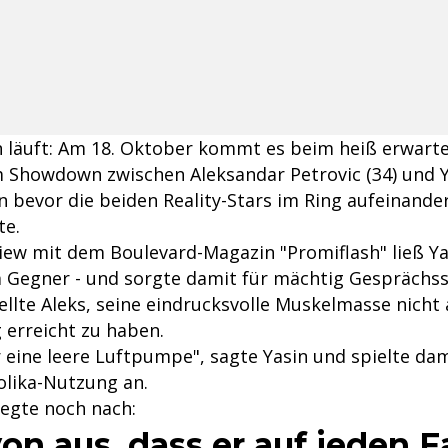
 läuft: Am 18. Oktober kommt es beim heiß erwart
m Showdown zwischen Aleksandar Petrovic (34) und Ya
n bevor die beiden Reality-Stars im Ring aufeinander
te.
view mit dem Boulevard-Magazin "Promiflash" ließ Ya
 Gegner - und sorgte damit für mächtig Gesprächsst
ellte Aleks, seine eindrucksvolle Muskelmasse nicht 
 erreicht zu haben.
r eine leere Luftpumpe", sagte Yasin und spielte dam
lika-Nutzung an.
legte noch nach:
on aus, dass er auf jeden F