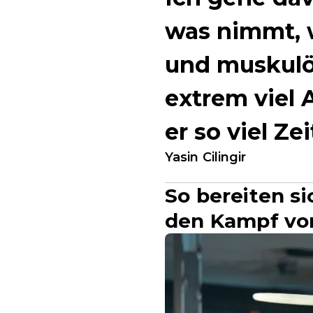
was nimmt, w
und muskulös
extrem viel 
er so viel Ze
Yasin Cilingir
So bereiten si
den Kampf vo