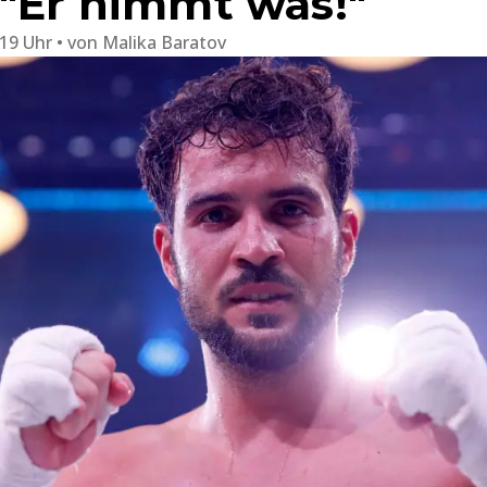
 "Er nimmt was!"
:19 Uhr
von
Malika Baratov