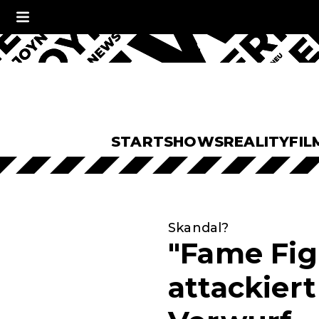
START
SHOWS
REALITY
FIL
Skandal?
"Fame Figh
attackiert