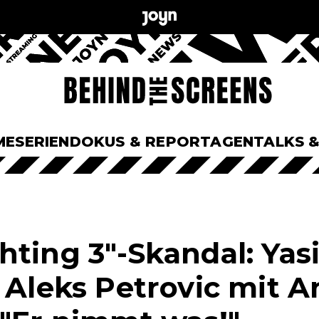
ME
SERIEN
DOKUS & REPORTAGEN
TALKS 
ting 3"-Skandal: Yasi
 Aleks Petrovic mit A