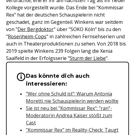
verbrachte, ehe er ihr am nächsten Tag als ihr neuer
Kollege vorgestellt wurde. Das Ende bei "Kommissar
Rex" hat der deutschen Schauspielerin nicht
geschadet, ganz im Gegenteil. Winkens war seitdem
von "
Der Bergdoktor
" über "SOKO Köln" bis zu den
"
Rosenheim-Cops
" in zahlreichen Fernsehserien und
auch in Theaterproduktionen zu sehen. Von 2018 bis
2019 spielte Winkens 239 Folgen lang die Xenia
Saalfeld in der Erfolgsserie "
Sturm der Liebe
".
Das könnte dich auch
Wichtige Hinweise & Informationen 
interessieren:
"Wer ohne Schuld ist": Warum Antonia
Moretti nie Schauspielerin werden wollte
Sie ist neu bei "Kommissar Rex": "ran"-
Moderatorin Andrea Kaiser stößt zum
Cast
"Kommissar Rex" im Reality-Check: Taugt