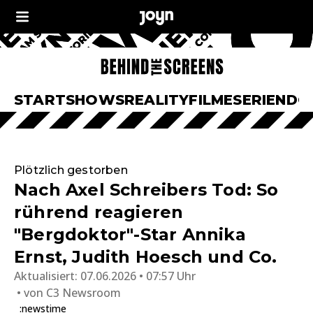
START
SHOWS
REALITY
FILME
SERIEN
DO
Plötzlich gestorben
Nach Axel Schreibers Tod: So
rührend reagieren
"Bergdoktor"-Star Annika
Ernst, Judith Hoesch und Co.
Aktualisiert:
07.06.2026 • 07:57 Uhr
von
C3 Newsroom
:newstime