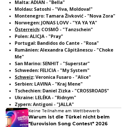
Malta: ADIAN - "Bella"
Moldau:
Satoshi - "Viva, Moldova!"
Montenegro: Tamara Živković - "Nova Zora"
Norwegen: JONAS LOVV - "YA YA YA"
Österreich
: COSMÓ - "Tanzschein"
Polen: ALICJA - "Pray"
Portugal: Bandidos do Cante - "Rosa"
Rumänien: Alexandra Căpitănescu - "Choke
Me"
San Marino: SENHIT - "Superstar"
Schweden: FELICIA - "My System"
Schweiz
: Veronica Fusaro - "Alice"
Serbien: LAVINA - "Kraj Mene"
Tschechien: Daniel Zizka - "CROSSROADS"
Ukraine: LELÉKA - "Ridnym"
Zypern: Antigoni - "JALLA"
Keine Teilnahme am Wettbewerb
Warum ist die Türkei nicht beim
"Eurovision Song Contest" 2026