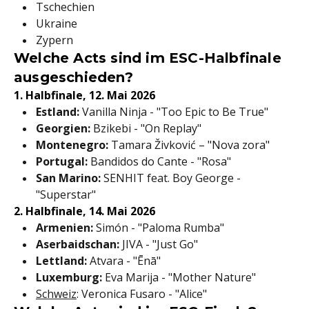
Tschechien
Ukraine
Zypern
Welche Acts sind im ESC-Halbfinale
ausgeschieden?
1. Halbfinale, 12. Mai 2026
Estland:
Vanilla Ninja - "Too Epic to Be True"
Georgien:
Bzikebi - "On Replay"
Montenegro:
Tamara Živković – "Nova zora"
Portugal:
Bandidos do Cante - "Rosa"
San Marino:
SENHIT feat. Boy George -
"Superstar"
2. Halbfinale, 14. Mai 2026
Armenien:
Simón - "Paloma Rumba"
Aserbaidschan:
JIVA - "Just Go"
Lettland:
Atvara - "Ēnā"
Luxemburg:
Eva Marija - "Mother Nature"
Schweiz
: Veronica Fusaro - "Alice"