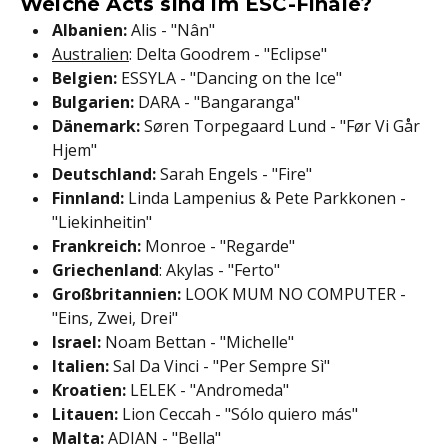
Welche Acts sind im ESC-Finale?
Albanien:
Alis - "Nân"
Australien
: Delta Goodrem - "Eclipse"
Belgien:
ESSYLA - "Dancing on the Ice"
Bulgarien:
DARA - "Bangaranga"
Dänemark:
Søren Torpegaard Lund - "Før Vi Går
Hjem"
Deutschland:
Sarah Engels - "Fire"
Finnland:
Linda Lampenius & Pete Parkkonen -
"Liekinheitin"
Frankreich:
Monroe - "Regarde"
Griechenland
: Akylas - "Ferto"
Großbritannien:
LOOK MUM NO COMPUTER -
"Eins, Zwei, Drei"
Israel:
Noam Bettan - "Michelle"
Italien:
Sal Da Vinci - "Per Sempre Sì"
Kroatien:
LELEK - "Andromeda"
Litauen:
Lion Ceccah - "Sólo quiero más"
Malta:
ADIAN - "Bella"