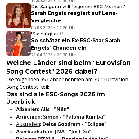
11.05.2026 • 13:36 Uhr
Die Sängerin will "eigenen ESC-Moment"
Sarah Engels reagiert auf Lena-
Vergleiche
05.03.2026 • 11:26 Uhr
"Sie singt gut"
So schätzt ein Ex-ESC-Star Sarah
Engels' Chancen ein
21.04.2026 • 09:38 Uhr
Welche Länder sind beim "Eurovision
Song Contest" 2026 dabei?
Die folgenden 35 Länder nehmen am 70. "Eurovision
Song Contest" teil:
Das sind alle ESC-Songs 2026 im
Überblick
Albanien: Alis - "Nân"
Armenien: Simón - "Paloma Rumba"
Australien
: Delta Goodrem - "Eclipse"
Aserbaidschan: JIVA - "Just Go"