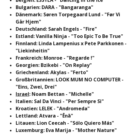
Belgien: ESSYLA - "Dancing in the Ice"
Bulgarien: DARA - "Bangaranga"
Dänemark: Søren Torpegaard Lund - "Før Vi
Går Hjem"
Deutschland: Sarah Engels - "Fire"
Estland: Vanilla Ninja - "Too Epic To Be True"
Finnland: Linda Lampenius x Pete Parkkonen -
"Liekinheitin"
Frankreich: Monroe - "Regarde !"
Georgien: Bzikebi - "On Replay"
Griechenland: Akylas - "Ferto"
Großbritannien: LOOK MUM NO COMPUTER -
"Eins, Zwei, Drei"
Israel
: Noam Bettan - "Michelle"
Italien: Sal Da Vinci - "Per Sempre Sì"
Kroatien: LELEK - "Andromeda"
Lettland: Atvara - "Ēnā"
Litauen: Lion Ceecah - "Sólo Quiero Más"
Luxemburg: Eva Marija - "Mother Nature"