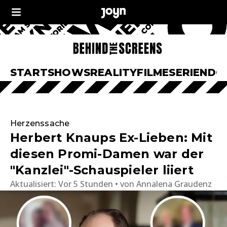
START
SHOWS
REALITY
FILME
SERIEN
DO
Herzenssache
Herbert Knaups Ex-Lieben: Mit
diesen Promi-Damen war der
"Kanzlei"-Schauspieler liiert
Aktualisiert:
Vor 5 Stunden
von
Annalena Graudenz