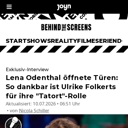
START
SHOWS
REALITY
FILME
SERIEN
DO
Exklusiv-Interview
Lena Odenthal öffnete Türen:
So dankbar ist Ulrike Folkerts
für ihre "Tatort"-Rolle
Aktualisiert:
10.07.2026 • 06:51 Uhr
von
Nicola Schiller