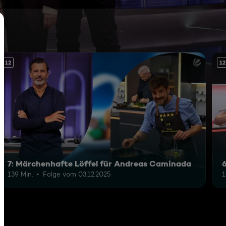
12
12
7: Märchenhafte Löffel für Andreas Caminada
139 Min.
Folge vom 03.12.2025
1