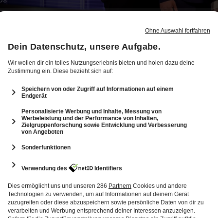
12
8: Coach-Battle und Münchner Sterne mit
Rosina Ostler
145 Min.
Folge vom 10.12.2025