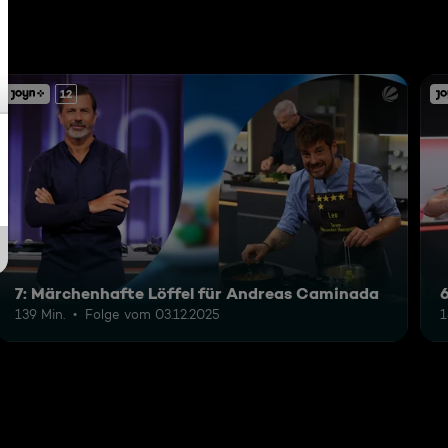
12
7: Märchenhafte Löffel für Andreas Caminada
139 Min.
Folge vom 03.12.2025
1