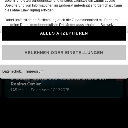
12
8: Coach-Battle und Münchner Sterne mit
Rosina Ostler
145 Min.
Folge vom 10.12.2025