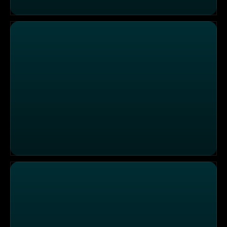
Die Sendung vom 24.07.2026
Die Sendung vom 23.07.2026