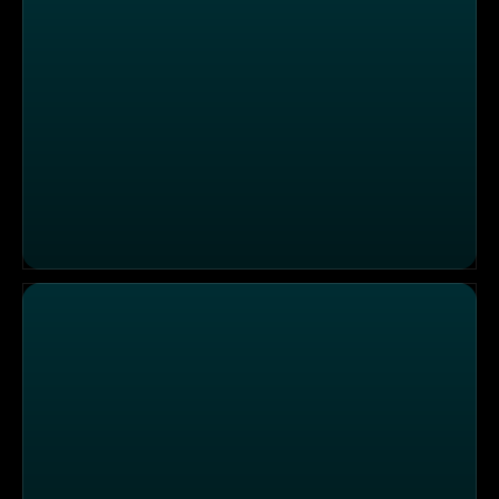
Die Sendung vom 20.07.2026