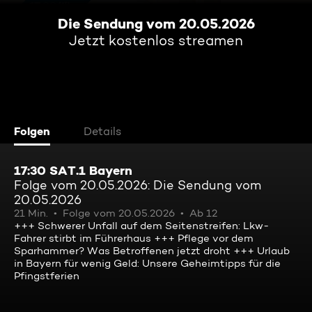
Die Sendung vom 20.05.2026
Jetzt kostenlos streamen
Folgen
Details
17:30 SAT.1 Bayern
Folge vom 20.05.2026: Die Sendung vom
20.05.2026
21 Min.
Folge vom 20.05.2026
Ab 12
+++ Schwerer Unfall auf dem Seitenstreifen: Lkw-
Fahrer stirbt im Führerhaus +++ Pflege vor dem
Sparhammer? Was Betroffenen jetzt droht +++ Urlaub
in Bayern für wenig Geld: Unsere Geheimtipps für die
Pfingstferien