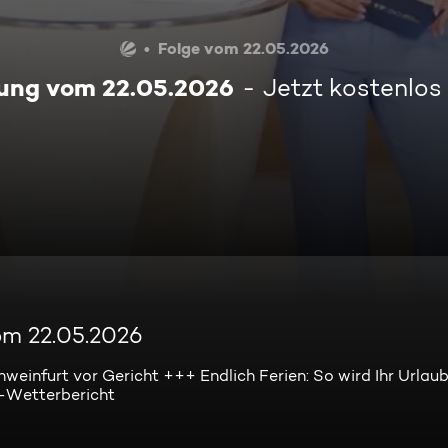
Folge vom 22.05.2026
ung vom 22.05.2026
Jetzt kostenlos
om 22.05.2026
weinfurt vor Gericht +++ Endlich Ferien: So wird Ihr Urlau
-Wetterbericht