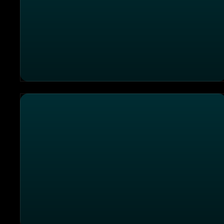
Die Sendung vom 22.07.2026