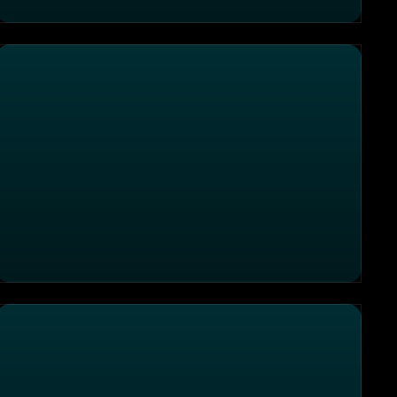
Die Sendung vom 27.07.2026
Die Sendung vom 23.07.2026