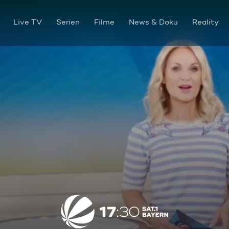
Live TV
Serien
Filme
News & Doku
Reality
Die Sendung vom 22.05.2026