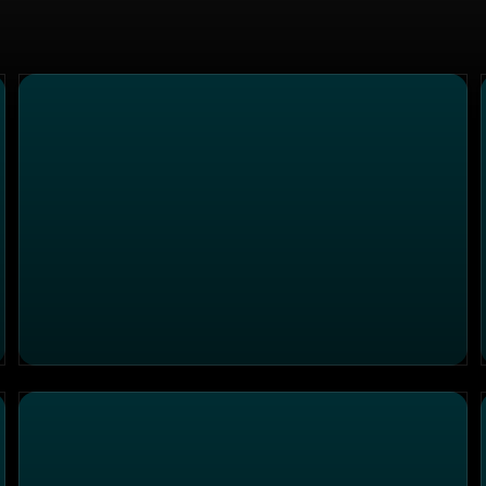
Die Sendung vom 04.08.2026