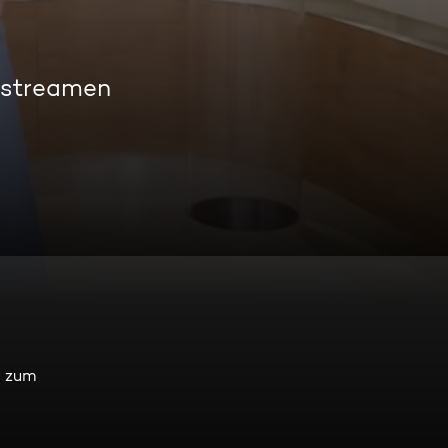
 streamen
b zum