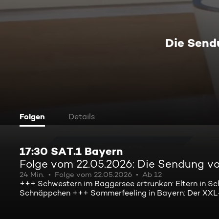
Die Send
Folgen
Details
17:30 SAT.1 Bayern
Folge vom 22.05.2026: Die Sendung v
24 Min.
Folge vom 22.05.2026
Ab 12
+++ Schwestern im Baggersee ertrunken: Eltern in Sch
Schnäppchen +++ Sommerfeeling in Bayern: Der XXL