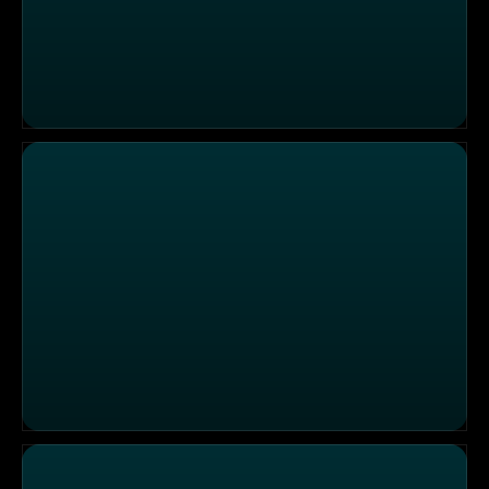
Die Sendung vom 23.07.2026
Die Sendung vom 22.07.2026