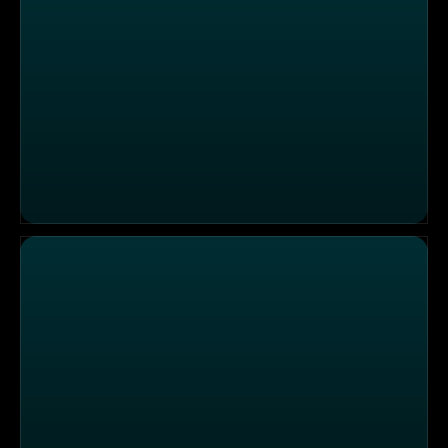
Die Sendung vom 21.07.2026