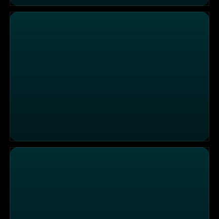
Die Sendung vom 25.07.2026
Die Sendung vom 24.07.2026