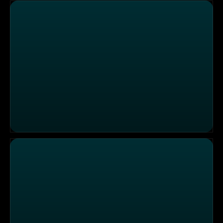
Die Sendung vom 15.07.2026