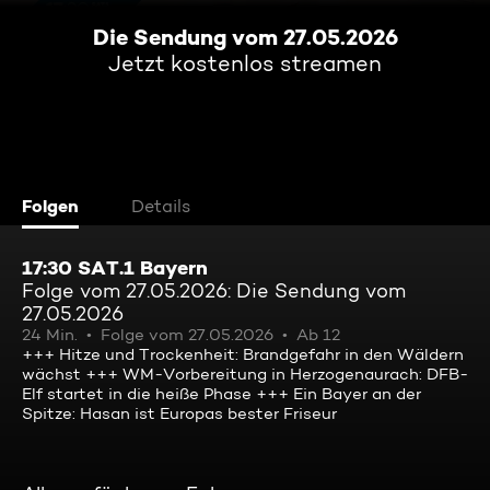
Die Sendung vom 27.05.2026
Jetzt kostenlos streamen
Folgen
Details
17:30 SAT.1 Bayern
Folge vom 27.05.2026: Die Sendung vom
27.05.2026
24 Min.
Folge vom 27.05.2026
Ab 12
+++ Hitze und Trockenheit: Brandgefahr in den Wäldern
wächst +++ WM-Vorbereitung in Herzogenaurach: DFB-
Elf startet in die heiße Phase +++ Ein Bayer an der
Spitze: Hasan ist Europas bester Friseur