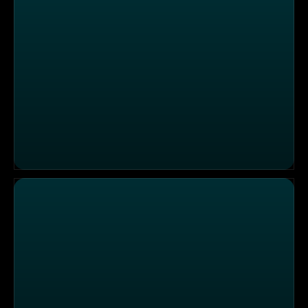
Die Sendung vom 30.07.2026