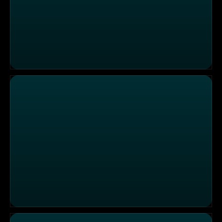
Die Sendung vom 01.08.2026
Die Sendung vom 31.07.2026