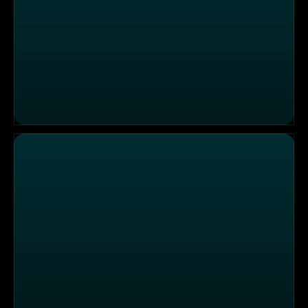
Die Sendung vom 27.07.2026