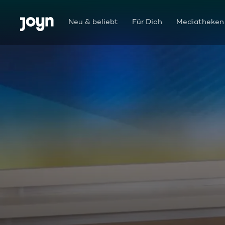
Zum Inhalt springen
Barrierefrei
Neu & beliebt
Für Dich
Mediatheken