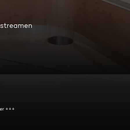
 streamen
ter +++